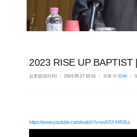
2023 RISE UP BAPTIST
김호영(관리자)
2024.05.27 10:31
조회 수
3194
https://www.youtube.com/watch?v=ouN5Y-HR3Lc