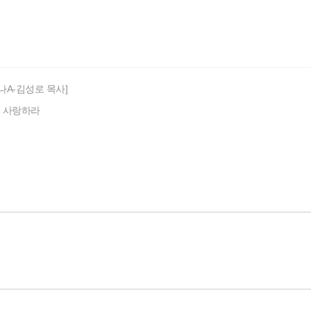
나A-김성로 목사]
를 사랑하라