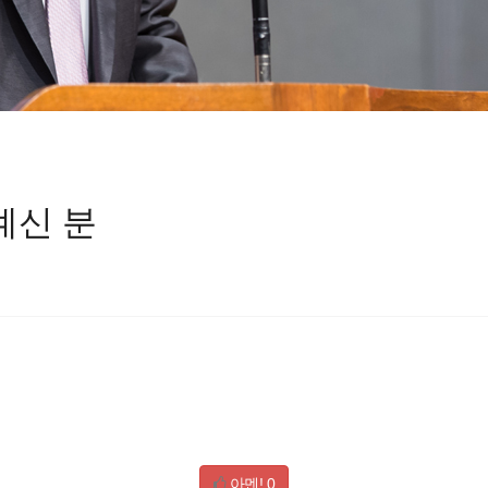
계신 분
아멘!
0