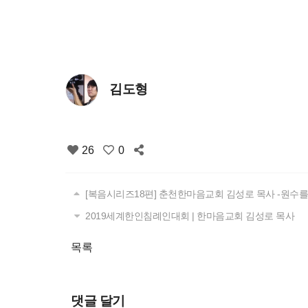
김도형
26
0
[복음시리즈18편] 춘천한마음교회 김성로 목사 -원수
2019세계한인침례인대회 | 한마음교회 김성로 목사
목록
댓글 달기