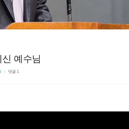
람이신 예수님
6
댓글
1