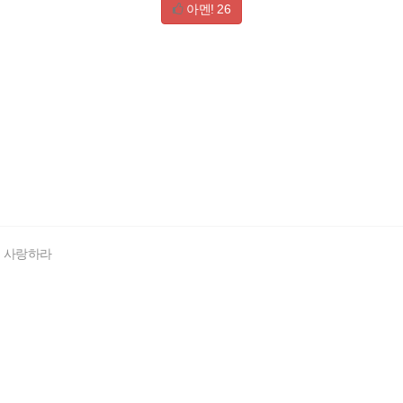
아멘!
26
를 사랑하라