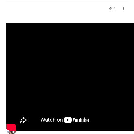
1
아멘!
0
김도형