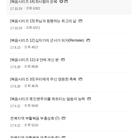
[복음시리즈 14] 죄사함의 은혜
조회
6302
17.10.29
[복음시리즈 13] 주님과 동행하는 최고의 삶
조회
6572
17.10.29
[복음시리즈 12] 십자가의 군사가 되자(Remake)
조회
4917
17.8.13
[복음시리즈 11] 내 안에 계신 분
조회
8936
17.6.28
[복음시리즈 10] 우리에게 주신 영원한 축복
조회
4676
17.6.28
[복음시리즈 9] 인본주의를 깨트리는 말씀의 능력
조회
5643
17.4.12
전북지역 부활복음 부흥성회 (7)
조회
5210
17.4.12
전북지역 부활복음 부흥성회 (6)