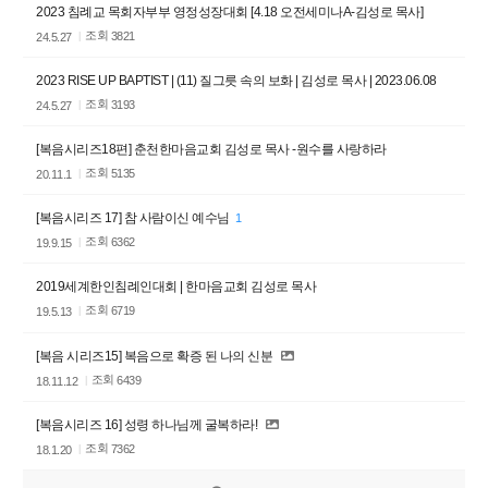
2023 침례교 목회자부부 영정성장대회 [4.18 오전세미나A-김성로 목사]
조회
3821
24.5.27
2023 RISE UP BAPTIST | (11) 질그릇 속의 보화 | 김성로 목사 | 2023.06.08
조회
3193
24.5.27
[복음시리즈18편] 춘천한마음교회 김성로 목사 -원수를 사랑하라
조회
5135
20.11.1
[복음시리즈 17] 참 사람이신 예수님
1
조회
6362
19.9.15
2019세계한인침례인대회 | 한마음교회 김성로 목사
조회
6719
19.5.13
[복음 시리즈15] 복음으로 확증 된 나의 신분
조회
6439
18.11.12
[복음시리즈 16] 성령 하나님께 굴복하라!
조회
7362
18.1.20