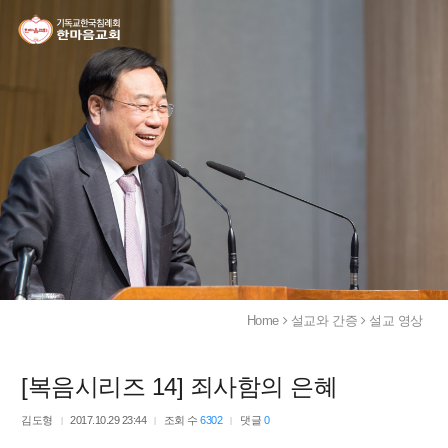
Home
설교와 간증
설교 영상
[복음시리즈 14] 죄사함의 은혜
김도형
2017.10.29 23:44
조회 수
6302
댓글
0