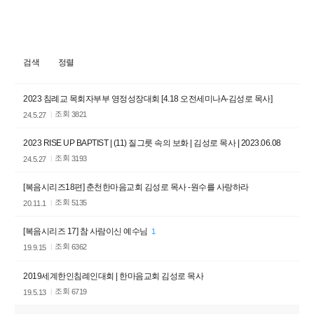
검색
정렬
2023 침례교 목회자부부 영정성장대회 [4.18 오전세미나A-김성로 목사]
조회
3821
24.5.27
2023 RISE UP BAPTIST | (11) 질그릇 속의 보화 | 김성로 목사 | 2023.06.08
조회
3193
24.5.27
[복음시리즈18편] 춘천한마음교회 김성로 목사 -원수를 사랑하라
조회
5135
20.11.1
[복음시리즈 17] 참 사람이신 예수님
1
조회
6362
19.9.15
2019세계한인침례인대회 | 한마음교회 김성로 목사
조회
6719
19.5.13