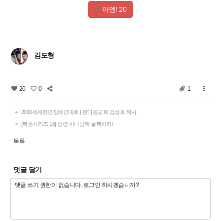
아멘!
20
김도형
20
0
1
2019세계한인침례인대회 | 한마음교회 김성로 목사
[복음시리즈 16] 성령 하나님께 굴복하라!
목록
댓글 달기