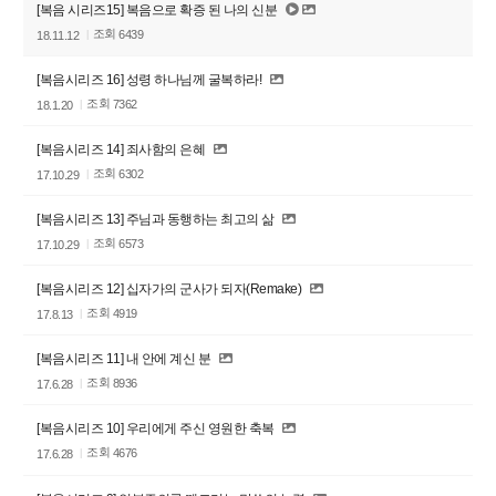
[복음 시리즈15] 복음으로 확증 된 나의 신분
조회
6439
18.11.12
[복음시리즈 16] 성령 하나님께 굴복하라!
조회
7362
18.1.20
[복음시리즈 14] 죄사함의 은혜
조회
6302
17.10.29
[복음시리즈 13] 주님과 동행하는 최고의 삶
조회
6573
17.10.29
[복음시리즈 12] 십자가의 군사가 되자(Remake)
조회
4919
17.8.13
[복음시리즈 11] 내 안에 계신 분
조회
8936
17.6.28
[복음시리즈 10] 우리에게 주신 영원한 축복
조회
4676
17.6.28