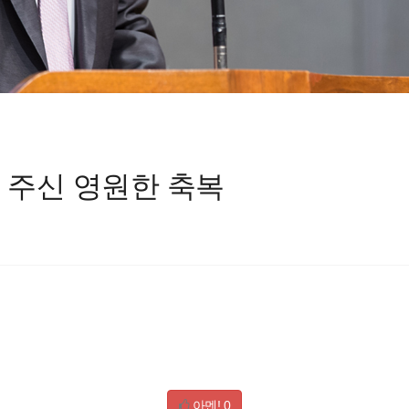
게 주신 영원한 축복
아멘!
0