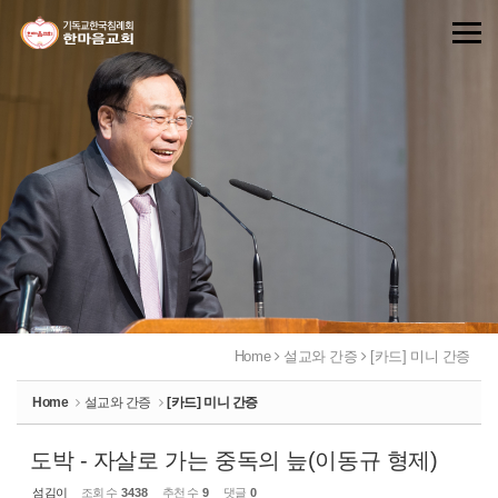
Sketchbook5, 스케치북5
Sketchbook5, 스케치북5
Home
설교와 간증
[카드] 미니 간증
Home
설교와 간증
[카드] 미니 간증
도박 - 자살로 가는 중독의 늪(이동규 형제)
섬김이
조회 수
3438
추천 수
9
댓글
0