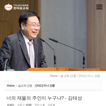
Sketchbook5, 스케치북5
Sketchbook5, 스케치북5
Home
설교와 간증
[카드] 미니 간증
Home
설교와 간증
[카드] 미니 간증
너의 재물의 주인이 누구냐? - 김태성
최혜은
조회 수
4199
추천 수
6
댓글
0