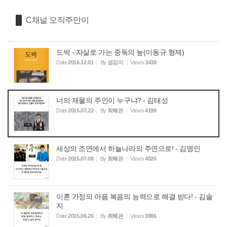
C채널 오직주만이
도박 - 자살로 가는 중독의 늪(이동규 형제)
Date
2016.12.01
By
섬김이
Views
3438
너의 재물의 주인이 누구냐? - 김태성
Date
2015.07.22
By
최혜은
Views
4199
세상의 조연에서 하늘나라의 주연으로! - 김명인
Date
2015.07.08
By
최혜은
Views
4026
이혼 가정의 아픔 복음의 능력으로 해결 받다! - 김솔
지
Date
2015.06.26
By
최혜은
Views
3986