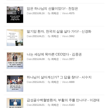
암은 하나님의 선물이었다! - 천정은
Date
2015.06.16
By
최혜은
Views
4575
말기암 환자, 천국의 삶을 살다 가다! - 신경화
Date
2015.04.21
By
최혜은
Views
3842
나는 세상에 목마른 CEO였다 - 김중권
Date
2015.04.08
By
최혜은
Views
3977
하나님이 살아계신가? 그 답을 찾다! - 서수지
Date
2015.04.01
By
최혜은
Views
4698
급성골수백혈병환자, 부활의 주를 만나다! - 이경태
Date
2015.04.01
By
최혜은
Views
4143