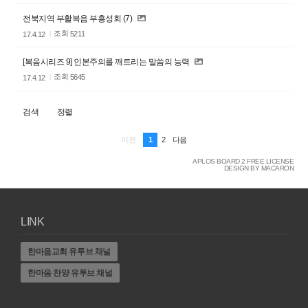
전북지역 부활복음 부흥성회 (7)
조회
5211
17.4.12
[복음시리즈 9] 인본주의를 깨트리는 말씀의 능력
조회
5645
17.4.12
검색
정렬
1
2
이전
다음
APLOS BOARD 2 FREE LICENSE
DESIGN BY MACARON
LINK
한마음교회 유투브 채널
한마음 찬양 유투브 채널