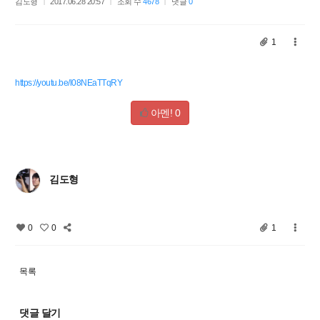
김도형
2017.06.28 20:57
조회 수
4678
댓글
0
1
https://youtu.be/l08NEaTTqRY
아멘!
0
김도형
0
0
1
목록
댓글 달기