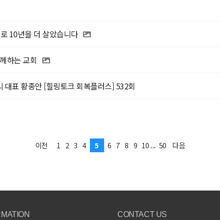
으로 10년을 더 살았습니다
 함께하는 교회
대표 황종안 [힐링토크 회복플러스] 532회
1
2
3
4
5
6
7
8
9
10
...
50
이전
다음
RMATION
CONTACT US