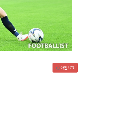
아멘!
73