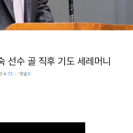
숙 선수 골 직후 기도 세레머니
천 수
73
댓글
0