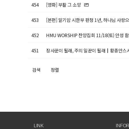
454
[영화] 부활 그 소망
453
[본편] 말기암 시한부 판정 1년, 하나님 사랑
452
HMU WORSHIP 찬양집회 11/18(토) 안성
451
장사꾼이 될래, 주의 일꾼이 될래┃황종안스시 
검색
정렬
LINK
INFO