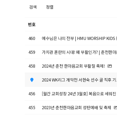
검색
정렬
번호
460
예수님은 나의 전부 | HMU WORSHIP KIDS
459
가치관 혼란의 시대! 왜 부활인가? | 춘천한
458
2024년 춘천 한마음교회 부활절 축제!
2024 WK리그 개막전 서현숙 선수 골 직후 
456
[월간 교회성장 24년 3월호] 복음으로 세워진
455
2023년 춘천한마음교회 성탄예배 및 축제