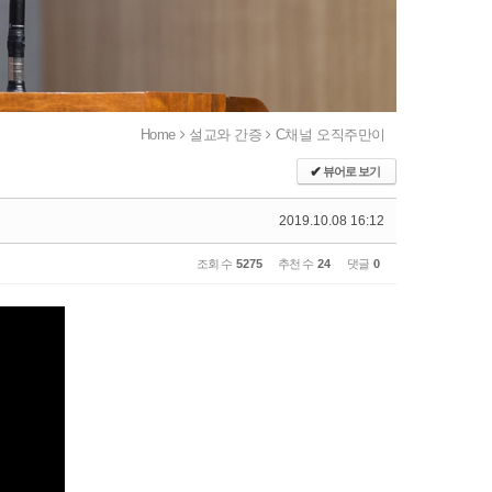
Home
설교와 간증
C채널 오직주만이
✔
뷰어로 보기
2019.10.08 16:12
조회 수
5275
추천 수
24
댓글
0