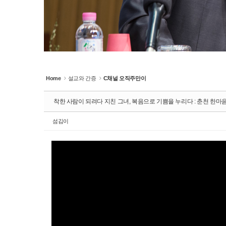
Home
설교와 간증
C채널 오직주만이
착한 사람이 되려다 지친 그녀, 복음으로 기쁨을 누리다 : 춘천 한
섬김이