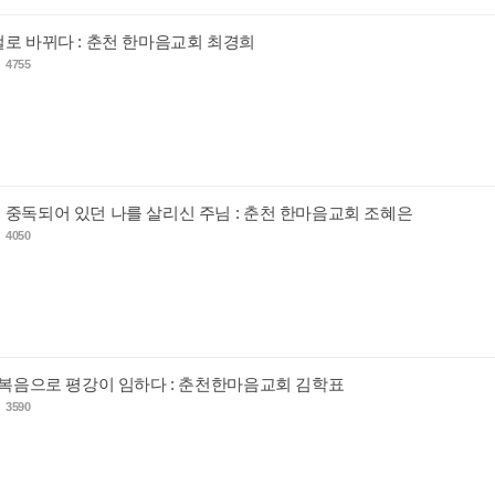
걸로 바뀌다 : 춘천 한마음교회 최경희
s
4755
 중독되어 있던 나를 살리신 주님 : 춘천 한마음교회 조혜은
s
4050
, 복음으로 평강이 임하다 : 춘천한마음교회 김학표
s
3590