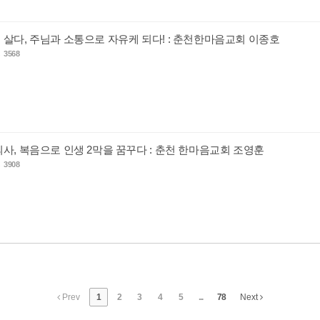
 살다, 주님과 소통으로 자유케 되다! : 춘천한마음교회 이종호
s
3568
의사, 복음으로 인생 2막을 꿈꾸다 : 춘천 한마음교회 조영훈
s
3908
Prev
1
2
3
4
5
...
78
Next