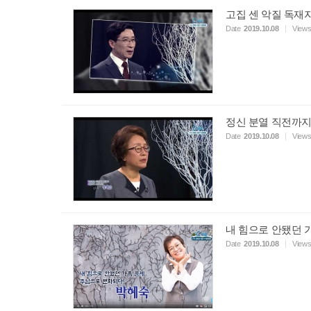
고집 센 악질 독재자
Date
2019.10.08
View
정신 분열 직전까지
Date
2019.10.08
View
내 힘으로 안됐던 가
Date
2019.10.08
View