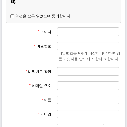
영).
3. 동일한 닉네임이 있을 경우(동명이인) 이름 뒷부분에 숫자, 지
약관을 모두 읽었으며 동의합니다.
명, 이모티콘 등을 달아주세요.
4. 회원가입이 끝나면
작은교회 일꾼에게 꼭 등업신청을 부탁하
*
아이디
십시요.
*
비밀번호
비밀번호는 6자리 이상이어야 하며 영
문과 숫자를 반드시 포함해야 합니다.
*
비밀번호 확인
*
이메일 주소
*
이름
*
닉네임