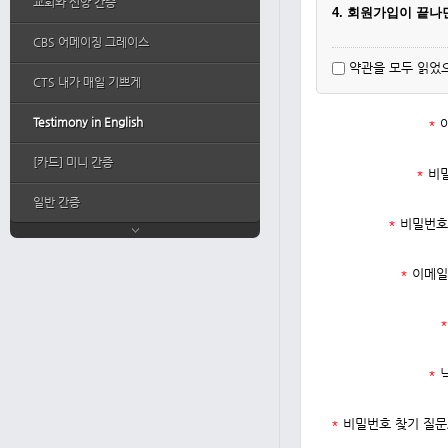
교회와 신앙 간증
4. 회원가입이 끝
CBS 어메이징 그레이스
약관을 모두 읽었
CTS 내가 매일 기쁘게
Testimony in English
*
[카드] 미니 간증
*
비
일반 간증
*
비밀번호
*
이메일
*
*
*
비밀번호 찾기 질문