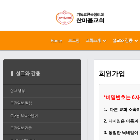
Home
로그인
교회소개
설교와 간증
메뉴 건너뛰기
본문시작
회원가입
설교와 간증
설교 영상
*
비밀번호는 6자
국민일보 칼럼
1.
다른 교회 소속
C채널 오직주만이
2.
닉네임은 이름과
국민일보 간증
3. 동일한 닉네임이