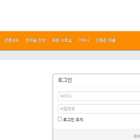
언론보도
한마음 찬양
목회 자료실
기숙사
간증문 제출
로그인
로그인 유지
ID