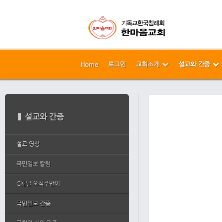
Home
로그인
교회소개
설교와 간증
메뉴 건너뛰기
본문시작
설교와 간증
설교 영상
국민일보 칼럼
C채널 오직주만이
국민일보 간증