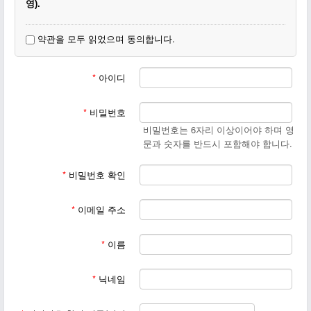
영).
3. 동일한 닉네임이 있을 경우(동명이인) 이름 뒷부분에 숫자, 지
약관을 모두 읽었으며 동의합니다.
명, 이모티콘 등을 달아주세요.
4. 회원가입이 끝나면
작은교회 일꾼에게 꼭 등업신청을 부탁하
*
아이디
십시요.
*
비밀번호
비밀번호는 6자리 이상이어야 하며 영
문과 숫자를 반드시 포함해야 합니다.
*
비밀번호 확인
*
이메일 주소
*
이름
*
닉네임