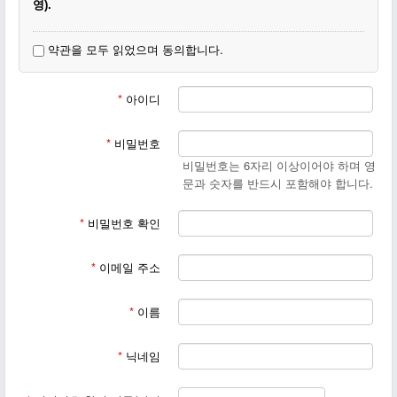
영).
3. 동일한 닉네임이 있을 경우(동명이인) 이름 뒷부분에 숫자, 지
약관을 모두 읽었으며 동의합니다.
명, 이모티콘 등을 달아주세요.
4. 회원가입이 끝나면
작은교회 일꾼에게 꼭 등업신청을 부탁하
*
아이디
십시요.
*
비밀번호
비밀번호는 6자리 이상이어야 하며 영
문과 숫자를 반드시 포함해야 합니다.
*
비밀번호 확인
*
이메일 주소
*
이름
*
닉네임