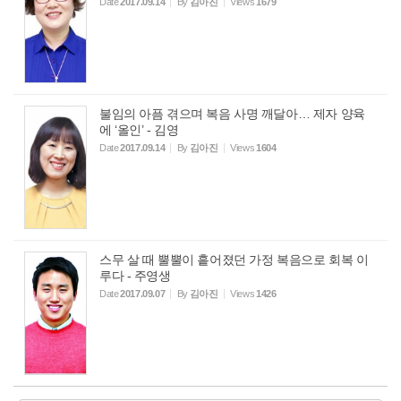
Date
2017.09.14
By
김아진
Views
1679
불임의 아픔 겪으며 복음 사명 깨달아… 제자 양육
에 ‘올인’ - 김영
Date
2017.09.14
By
김아진
Views
1604
스무 살 때 뿔뿔이 흩어졌던 가정 복음으로 회복 이
루다 - 주영생
Date
2017.09.07
By
김아진
Views
1426