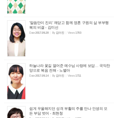
‘말씀만이 진리’ 깨닫고 함께 영혼 구원의 삶 부부행
복의 비결 - 김미선
Date
2017.09.28
By
김아진
Views
1703
하늘나라 꽃길 열어준 예수님 사랑에 보답… 국악찬
양으로 복음 전해 - 노별아
Date
2017.09.14
By
김아진
Views
1711
쉽게 우울해지던 성격 부활의 주를 만나 인생의 모
든 부담 벗어 - 최현청