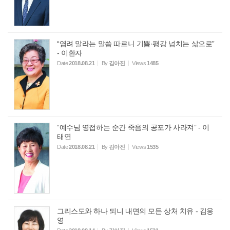
“염려 말라는 말씀 따르니 기쁨·평강 넘치는 삶으로”
- 이환자
Date
2018.08.21
By
김아진
Views
1485
“예수님 영접하는 순간 죽음의 공포가 사라져” - 이
태연
Date
2018.08.21
By
김아진
Views
1535
그리스도와 하나 되니 내면의 모든 상처 치유 - 김웅
영