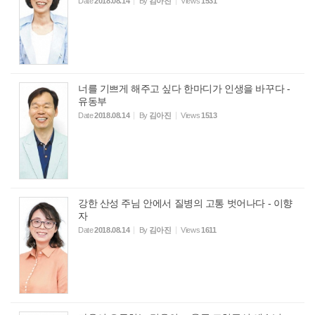
Date
2018.08.14
By
김아진
Views
1531
너를 기쁘게 해주고 싶다 한마디가 인생을 바꾸다 -
유동부
Date
2018.08.14
By
김아진
Views
1513
강한 산성 주님 안에서 질병의 고통 벗어나다 - 이향
자
Date
2018.08.14
By
김아진
Views
1611