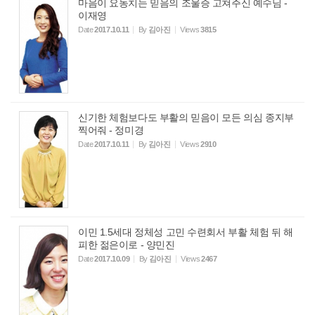
마음이 요동치는 믿음의 조울증 고쳐주신 예수님 -
이재영
Date
2017.10.11
By
김아진
Views
3815
신기한 체험보다도 부활의 믿음이 모든 의심 종지부
찍어줘 - 정미경
Date
2017.10.11
By
김아진
Views
2910
이민 1.5세대 정체성 고민 수련회서 부활 체험 뒤 해
피한 젊은이로 - 양민진
Date
2017.10.09
By
김아진
Views
2467