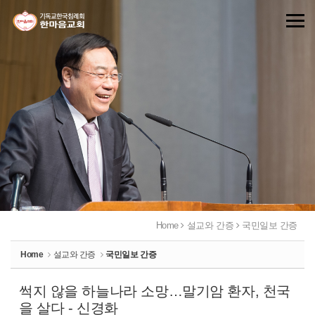
Sketchbook5, 스케치북5
Sketchbook5, 스케치북5
Home
설교와 간증
국민일보 간증
Home
설교와 간증
국민일보 간증
썩지 않을 하늘나라 소망…말기암 환자, 천국
을 살다 - 신경화