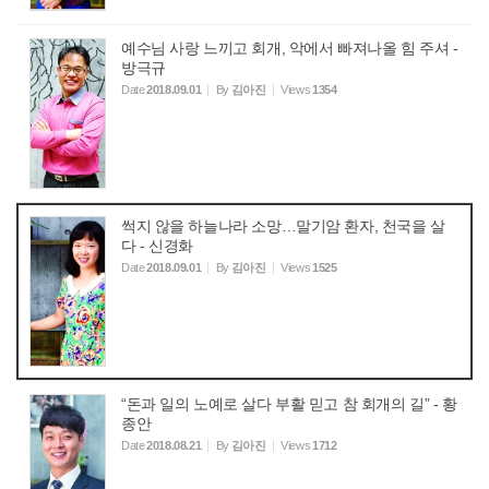
예수님 사랑 느끼고 회개, 악에서 빠져나올 힘 주셔 -
방극규
Date
2018.09.01
By
김아진
Views
1354
썩지 않을 하늘나라 소망…말기암 환자, 천국을 살
다 - 신경화
Date
2018.09.01
By
김아진
Views
1525
“돈과 일의 노예로 살다 부활 믿고 참 회개의 길” - 황
종안
Date
2018.08.21
By
김아진
Views
1712