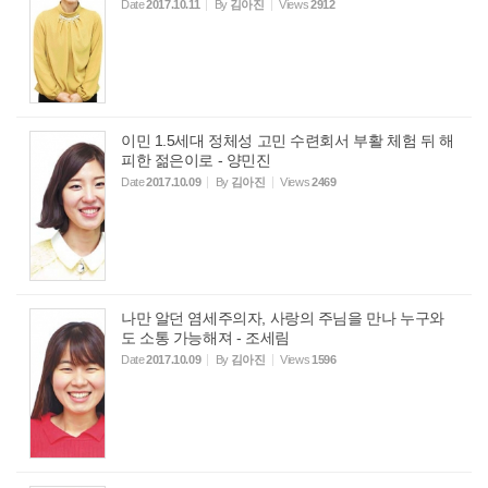
Date
2017.10.11
By
김아진
Views
2912
이민 1.5세대 정체성 고민 수련회서 부활 체험 뒤 해
피한 젊은이로 - 양민진
Date
2017.10.09
By
김아진
Views
2469
나만 알던 염세주의자, 사랑의 주님을 만나 누구와
도 소통 가능해져 - 조세림
Date
2017.10.09
By
김아진
Views
1596