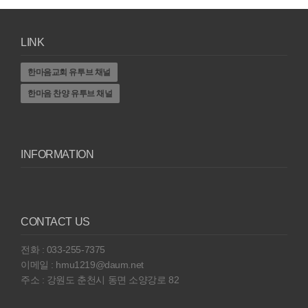
LINK
한마음교회 유투브 채널
한마음 찬양 유투브 채널
INFORMATION
CONTACT US
전화 : 033-255-7375
이메일 : hmu1219@daum.net
주소 : 강원도 춘천시 동면 소양강로 82