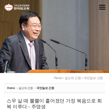
Sketchbook5, 스케치북5
Sketchbook5, 스케치북5
Home
설교와 간증
국민일보 간증
Home
설교와 간증
국민일보 간증
스무 살 때 뿔뿔이 흩어졌던 가정 복음으로 회
복 이루다 - 주영생