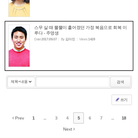
스무 살 때 뿔뿔이 흩어졌던 가정 복음으로 회복 이
루다 - 주영생
Date
2017.09.07
By
김아진
Views
1428
검색
쓰기
Prev
1
...
3
4
5
6
7
...
18
Next