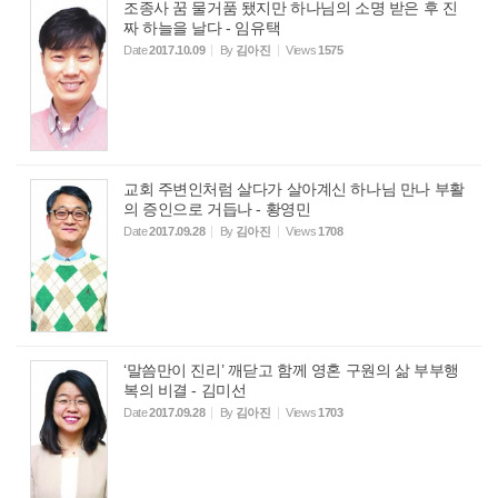
조종사 꿈 물거품 됐지만 하나님의 소명 받은 후 진
짜 하늘을 날다 - 임유택
Date
2017.10.09
By
김아진
Views
1575
교회 주변인처럼 살다가 살아계신 하나님 만나 부활
의 증인으로 거듭나 - 황영민
Date
2017.09.28
By
김아진
Views
1708
‘말씀만이 진리’ 깨닫고 함께 영혼 구원의 삶 부부행
복의 비결 - 김미선
Date
2017.09.28
By
김아진
Views
1703