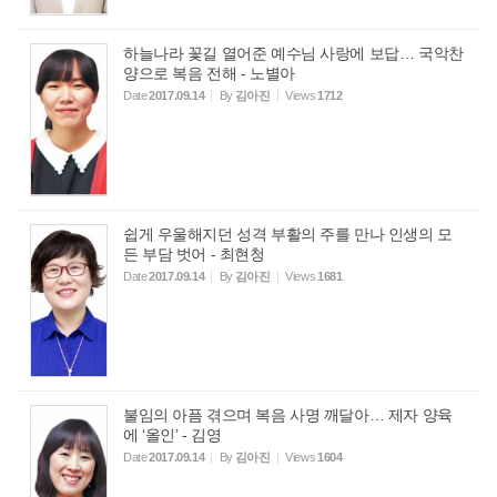
하늘나라 꽃길 열어준 예수님 사랑에 보답… 국악찬
양으로 복음 전해 - 노별아
Date
2017.09.14
By
김아진
Views
1712
쉽게 우울해지던 성격 부활의 주를 만나 인생의 모
든 부담 벗어 - 최현청
Date
2017.09.14
By
김아진
Views
1681
불임의 아픔 겪으며 복음 사명 깨달아… 제자 양육
에 ‘올인’ - 김영
Date
2017.09.14
By
김아진
Views
1604