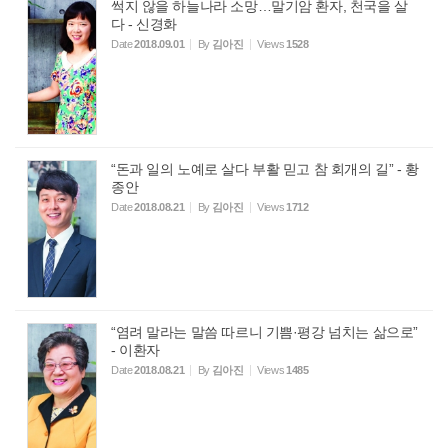
썩지 않을 하늘나라 소망…말기암 환자, 천국을 살
다 - 신경화
Date
2018.09.01
By
김아진
Views
1528
“돈과 일의 노예로 살다 부활 믿고 참 회개의 길” - 황
종안
Date
2018.08.21
By
김아진
Views
1712
“염려 말라는 말씀 따르니 기쁨·평강 넘치는 삶으로”
- 이환자
Date
2018.08.21
By
김아진
Views
1485