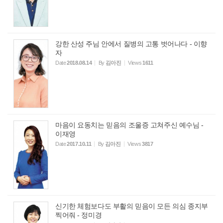
강한 산성 주님 안에서 질병의 고통 벗어나다 - 이향
자
Date
2018.08.14
By
김아진
Views
1611
마음이 요동치는 믿음의 조울증 고쳐주신 예수님 -
이재영
Date
2017.10.11
By
김아진
Views
3817
신기한 체험보다도 부활의 믿음이 모든 의심 종지부
찍어줘 - 정미경