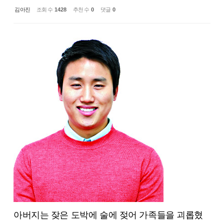
김아진
조회 수
1428
추천 수
0
댓글
0
아버지는 잦은 도박에 술에 젖어 가족들을 괴롭혔