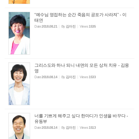
“예수님 영접하는 순간 죽음의 공포가 사라져” - 이
태연
Date
2018.08.21
By
김아진
Views
1535
그리스도와 하나 되니 내면의 모든 상처 치유 - 김웅
영
Date
2018.08.14
By
김아진
Views
1533
너를 기쁘게 해주고 싶다 한마디가 인생을 바꾸다 -
유동부
Date
2018.08.14
By
김아진
Views
1513