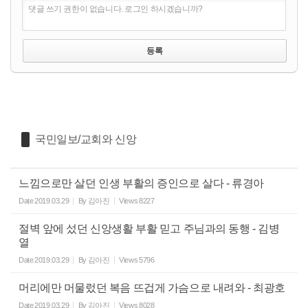
댓글 쓰기 권한이 없습니다. 로그인 하시겠습니까?
국민일보/교회와 신앙
느낌으로만 살던 인생 부활의 증인으로 살다 - 류경아
Date
2019.03.29
By
김아진
Views
8227
절벽 앞에 섰던 신앙생활 부활 믿고 주님과의 동행 - 김병
열
Date
2019.03.29
By
김아진
Views
5796
머리에만 머물렀던 복음 뜨겁게 가슴으로 내려와 - 최광호
Date
2019.03.29
By
김아진
Views
8028