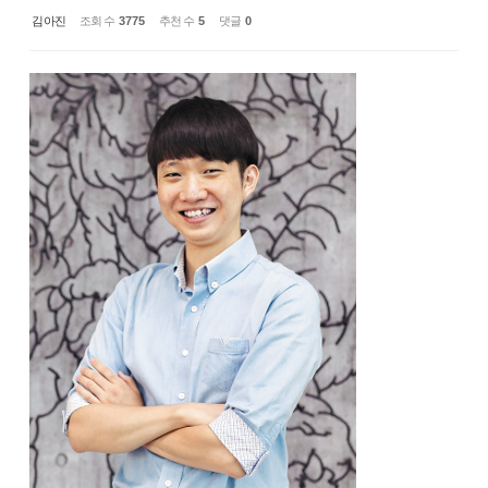
김아진
조회 수
3775
추천 수
5
댓글
0