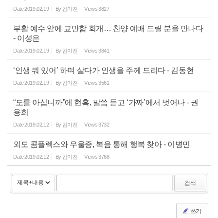
Date
2019.02.19
By
김아진
Views
3827
부활 예수 앞에 교만함 회개… 찬양 예배 드릴 분을 만나다
- 이성은
Date
2019.02.19
By
김아진
Views
3841
‘인생 뭐 있어’ 하며 살다가 인생을 주께 드리다 - 김동현
Date
2019.02.19
By
김아진
Views
3561
“도를 아십니까”에 현혹, 말씀 듣고 ‘가짜’에서 벗어나 - 권
용희
Date
2019.02.12
By
김아진
Views
3732
외모 콤플렉스와 우울증, 복음 통해 행복 찾아 - 이병민
Date
2019.02.12
By
김아진
Views
3768
검색
쓰기