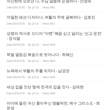
자신밖에 모르던 나, 주님 말씀에 순종하다 - 안명옥
Date
2019.03.05
By
김아진
Views
3961
까칠한 패션 디자이너, 부활의 주께 굴복하다 - 김효진
Date
2019.03.05
By
김아진
Views
3817
성령의 역사로 드디어 “아멘” 복음 싣고 달리는 ‘선교 운전’
- 장석열
Date
2019.03.05
By
김아진
Views
3649
학벌 열등감 복음으로 벗어나다 - 최혜신
Date
2019.03.05
By
김아진
Views
3824
뉴욕에서 부활의 주를 외치다 - 남궁온
Date
2019.03.05
By
김아진
Views
3639
세상 집을 짓던 형제 천국의 집을 짓다 - 김재현
Date
2019.03.05
By
김아진
Views
3598
아이에 들린 귀신 쫓아주신 명불허전, 예수 그리스도 - 최
문영