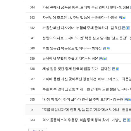
가난 속에서 꿈꾸던 행복, 드디어 주님 안에서 찾다 - 임장원
344
자신밖에 모르던 나, 주님 말씀에 순종하다 - 안명옥
343
까칠한 패션 디자이너, 부활의 주께 굴복하다 - 김효진
342
성령의 역사로 드디어 “아멘” 복음 싣고 달리는 ‘선교 운전’ -
341
학벌 열등감 복음으로 벗어나다 - 최혜신
340
뉴욕에서 부활의 주를 외치다 - 남궁온
339
세상 집을 짓던 형제 천국의 집을 짓다 - 김재현
338
아이에 들린 귀신 쫓아주신 명불허전, 예수 그리스도 - 최문
337
부활 예수 앞에 교만함 회개… 찬양 예배 드릴 분을 만나다 -
336
‘인생 뭐 있어’ 하며 살다가 인생을 주께 드리다 - 김동현
335
“도를 아십니까”에 현혹, 말씀 듣고 ‘가짜’에서 벗어나 - 권용
»
외모 콤플렉스와 우울증, 복음 통해 행복 찾아 - 이병민
333