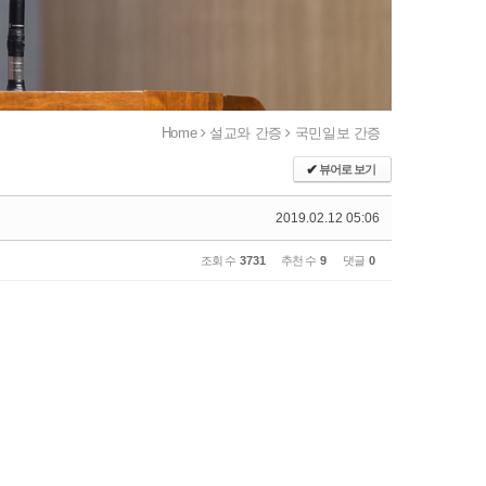
Home
설교와 간증
국민일보 간증
✔
뷰어로 보기
2019.02.12 05:06
조회 수
3731
추천 수
9
댓글
0