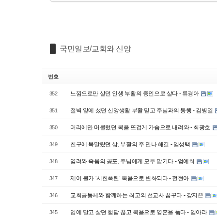
국민일보/교회와 신앙
번호
느낌으로만 살던 인생 부활의 증인으로 살다 - 류경아
352
절벽 앞에 섰던 신앙생활 부활 믿고 주님과의 동행 - 김병열
351
머리에만 머물렀던 복음 뜨겁게 가슴으로 내려와 - 최광호
350
친구에 목말랐던 삶, 부활의 주 만나 해결 - 임성택
349
염려와 죽음의 공포, 주님에게 모두 맡기다 - 엄예희
348
제어 불가 ‘시한폭탄’ 복음으로 변화되다 - 전현아
347
교회공동체와 함께하는 최고의 선교사 꿈꾸다 - 강지은
346
입에 달고 살던 험담 끊고 복음으로 영혼을 품다 - 임아라
345