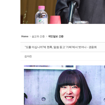
Home
설교와 간증
국민일보 간증
“도를 아십니까”에 현혹, 말씀 듣고 ‘가짜’에서 벗어나 - 권용희
김아진