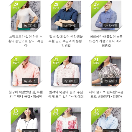
29
29
29
MAR
MAR
MAR
8227
5796
8028
by 김아진
by 김아진
by 김아진
느낌으로만 살던 인생 부
절벽 앞에 섰던 신앙생활
머리에만 머물렀던 복음
활의 증인으로 살다 - 류경
부활 믿고 주님과의 동행 -
뜨겁게 가슴으로 내려와 -
아
김병열
최광호
21
21
21
MAR
MAR
MAR
5439
5093
5844
by 김아진
by 김아진
by 김아진
친구에 목말랐던 삶, 부활
염려와 죽음의 공포, 주님
제어 불가 ‘시한폭탄’ 복음
의 주 만나 해결 - 임성택
에게 모두 맡기다 - 엄예희
으로 변화되다 - 전현아
13
13
13
MAR
MAR
MAR
3947
3996
3775