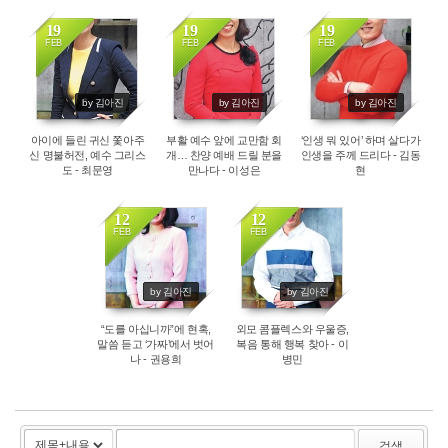
19
19
19
FEB
FEB
FEB
3827
3841
3561
by 김아진
by 김아진
by 김아진
아이에 들린 귀신 쫓아주
부활 예수 앞에 교만함 회
‘인생 뭐 있어’ 하며 살다가
신 명불허전, 예수 그리스
개… 찬양 예배 드릴 분을
인생을 주께 드리다 - 김동
도 - 최문영
만나다 - 이성은
현
12
12
FEB
FEB
3732
3768
by 김아진
by 김아진
“도를 아십니까”에 현혹,
외모 콤플렉스와 우울증,
말씀 듣고 ‘가짜’에서 벗어
복음 통해 행복 찾아 - 이
나 - 권용희
병민
검색