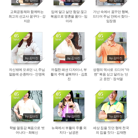
by 김아진
by 김아진
by 김아진
교회공동체와 함께하는
입에 달고 살던 험담 끊고
가난 속에서 꿈꾸던 행복,
최고의 선교사 꿈꾸다 - 강
복음으로 영혼을 품다 - 임
드디어 주님 안에서 찾다 -
지은
아라
임장원
05
05
05
MAR
MAR
MAR
3961
3817
3650
by 김아진
by 김아진
by 김아진
자신밖에 모르던 나, 주님
까칠한 패션 디자이너, 부
성령의 역사로 드디어 “아
말씀에 순종하다 - 안명옥
활의 주께 굴복하다 - 김효
멘” 복음 싣고 달리는 ‘선
진
교 운전’ - 장석열
05
05
05
MAR
MAR
MAR
3824
3639
3598
by 김아진
by 김아진
by 김아진
학벌 열등감 복음으로 벗
뉴욕에서 부활의 주를 외
세상 집을 짓던 형제 천국
어나다 - 최혜신
치다 - 남궁온
의 집을 짓다 - 김재현