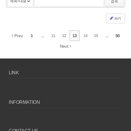
검색
쓰기
Prev
1
...
11
12
13
14
15
...
50
Next
LINK
INFORMATION
CONTACT US