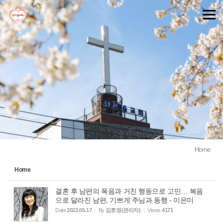
Sketchbook5, 스케치북5
Sketchbook5, 스케치북5
Home
Home
결혼 후 남편의 폭음과 거친 행동으로 고민… 복음
으로 달라진 남편, 기쁘게 주님과 동행 - 이은미
Date
2022.05.17
By
김호영(관리자)
Views
4171