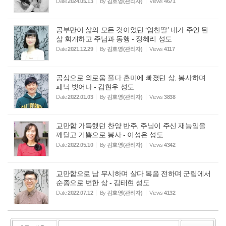
Date
2024.05.13
By
김호영(관리자)
Views
4671
공부만이 삶의 모든 것이었던 ‘엄친딸’ 내가 주인 된
삶 회개하고 주님과 동행 - 정혜리 성도
Date
2021.12.29
By
김호영(관리자)
Views
4117
공상으로 외로움 풀다 혼미에 빠졌던 삶, 봉사하며
패닉 벗어나 - 김현우 성도
Date
2022.01.03
By
김호영(관리자)
Views
3838
교만함 가득했던 찬양 반주, 주님이 주신 재능임을
깨닫고 기쁨으로 봉사 - 이성은 성도
Date
2022.05.10
By
김호영(관리자)
Views
4342
교만함으로 남 무시하며 살다 복음 전하며 군림에서
순종으로 변한 삶 - 김태현 성도
Date
2022.07.12
By
김호영(관리자)
Views
4132