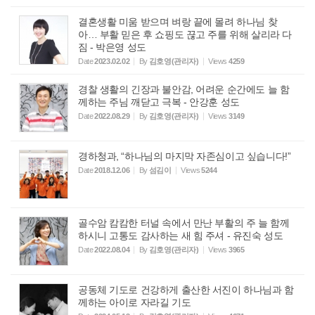
결혼생활 미움 받으며 벼랑 끝에 몰려 하나님 찾
아… 부활 믿은 후 쇼핑도 끊고 주를 위해 살리라 다
짐 - 박은영 성도
Date
2023.02.02
By
김호영(관리자)
Views
4259
경찰 생활의 긴장과 불안감, 어려운 순간에도 늘 함
께하는 주님 깨닫고 극복 - 안강훈 성도
Date
2022.08.29
By
김호영(관리자)
Views
3149
경하청과, “하나님의 마지막 자존심이고 싶습니다!”
Date
2018.12.06
By
섬김이
Views
5244
골수암 캄캄한 터널 속에서 만난 부활의 주 늘 함께
하시니 고통도 감사하는 새 힘 주셔 - 유진숙 성도
Date
2022.08.04
By
김호영(관리자)
Views
3965
공동체 기도로 건강하게 출산한 서진이 하나님과 함
께하는 아이로 자라길 기도