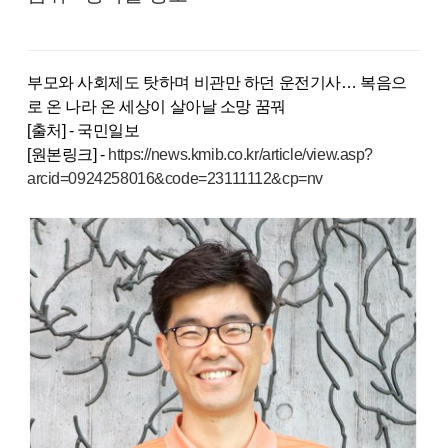
부모와 사회제도 탓하며 비관만 하던 운전기사… 복음으
로 온 나라 온 세상이 살아날 소망 꿈꿔
[출처] - 국민일보
[원본링크] -
https://news.kmib.co.kr/article/view.asp?
arcid=0924258016&code=23111112&cp=nv