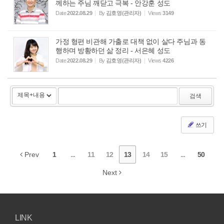
께하는 주님 깨닫고 극복 - 안강훈 성도
Date
2022.08.29
By
김호영(관리자)
Views
3149
가정 형편 비관해 가출로 대책 없이 살다 주님과 동
행하며 방황하던 삶 정리 - 서은혜 성도
Date
2022.08.29
By
김호영(관리자)
Views
4226
검색
쓰기
Prev
1
...
11
12
13
14
15
...
50
Next
LINK