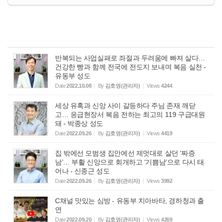
반복되는 사업실패로 좌절과 두려움에 빠져 살다…
건강한 빵과 함께 전국에 전도지 보내며 복음 실천 -
유동부 성도
Date
2022.10.08
By
김호영(관리자)
Views
4244
세상 유혹과 신앙 사이 갈등하다 주님 존재 깨닫
고… 응급현장서 복음 전하는 최고의 119 구급대원
돼 - 박종상 성도
Date
2022.09.26
By
김호영(관리자)
Views
4419
집 밖에선 모범생 집안에선 제멋대로 살던 ‘짜증
남’… 부활 신앙으로 회개하고 ‘기쁨남’으로 다시 태
어나 - 신종근 성도
Date
2022.09.26
By
김호영(관리자)
Views
3992
C채널 맛있는 심방 - 유동부 치아바타, 경하청과 출
연
Date
2022.09.20
By
김호영(관리자)
Views
4269