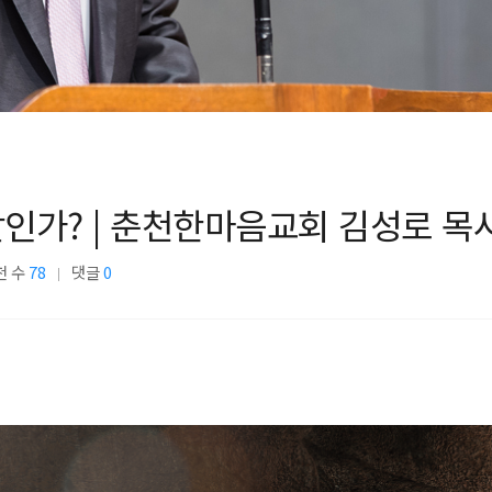
활인가? | 춘천한마음교회 김성로 목사
천 수
78
댓글
0