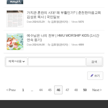
가치관 혼란의 시대! 왜 부활인가? | 춘천한마음교회
김성로 목사 | 국민일보
Date
2024.03.29
By
김호영(관리자)
Views
5676
예수님은 나의 전부 | HMU WORSHIP KIDS (1시간
연속 듣기)
Date
2024.04.08
By
김호영(관리자)
Views
4899
검색
쓰기
Prev
1
...
44
45
46
47
48
50
Next