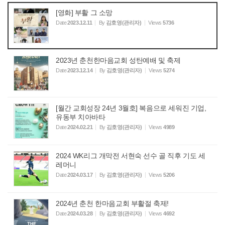
[영화] 부활 그 소망
Date
2023.12.11
By
김호영(관리자)
Views
5736
2023년 춘천한마음교회 성탄예배 및 축제
Date
2023.12.14
By
김호영(관리자)
Views
5274
[월간 교회성장 24년 3월호] 복음으로 세워진 기업,
유동부 치아바타
Date
2024.02.21
By
김호영(관리자)
Views
4989
2024 WK리그 개막전 서현숙 선수 골 직후 기도 세
레머니
Date
2024.03.17
By
김호영(관리자)
Views
5206
2024년 춘천 한마음교회 부활절 축제!
Date
2024.03.28
By
김호영(관리자)
Views
4692