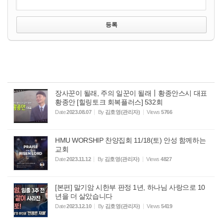
장사꾼이 될래, 주의 일꾼이 될래┃황종안스시 대표
황종안 [힐링토크 회복플러스] 532회
Date
2023.08.07
By
김호영(관리자)
Views
5766
HMU WORSHIP 찬양집회 11/18(토) 안성 함께하는
교회
Date
2023.11.12
By
김호영(관리자)
Views
4827
[본편] 말기암 시한부 판정 1년, 하나님 사랑으로 10
년을 더 살았습니다
Date
2023.12.10
By
김호영(관리자)
Views
5419