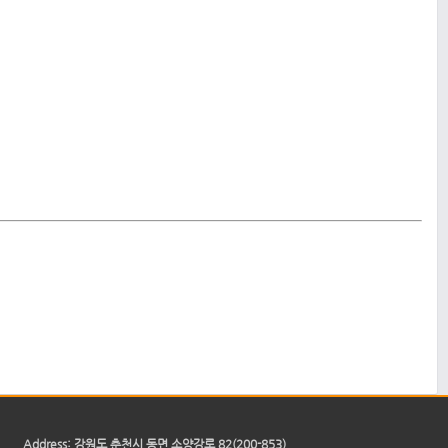
Address: 강원도 춘천시 동면 소양강로 82(200-853)