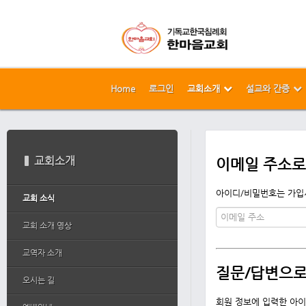
Home
로그인
교회소개
설교와 간증
메뉴 건너뛰기
본문시작
교회소개
이메일 주소로
아이디/비밀번호는 가입시
교회 소식
교회 소개 영상
교역자 소개
질문/답변으로
오시는 길
회원 정보에 입력한 아이