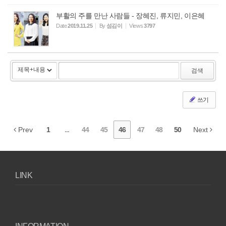
부활의 주를 만난 사람들 - 장혜진, 류지민, 이은혜
Date
2019.11.25
By
섬김이
Views
3797
검색
쓰기
Prev
1
...
44
45
46
47
48
50
Next
LINK