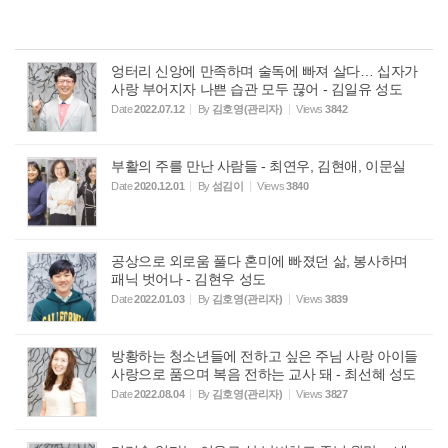
엉터리 신앙에 만족하며 술독에 빠져 살다… 십자가
사랑 부어지자 나쁜 습관 모두 끊어 - 김일유 성도
Date
2022.07.12
By
김호영(관리자)
Views
3842
부활의 주를 만난 사람들 - 최연우, 김현애, 이문실
Date
2020.12.01
By
섬김이
Views
3840
공상으로 외로움 풀다 혼미에 빠졌던 삶, 봉사하며
패닉 벗어나 - 김현우 성도
Date
2022.01.03
By
김호영(관리자)
Views
3839
방황하는 청소년들에 전하고 싶은 주님 사랑 아이들
사랑으로 품으며 복음 전하는 교사 돼 - 최선혜 성도
Date
2022.08.04
By
김호영(관리자)
Views
3827