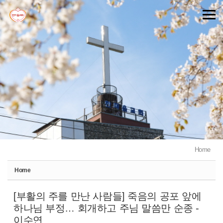
Sketchbook5, 스케치북5
Sketchbook5, 스케치북5
Home
Home
[부활의 주를 만난 사람들] 죽음의 공포 앞에
하나님 부정… 회개하고 주님 말씀만 순종 -
이수연