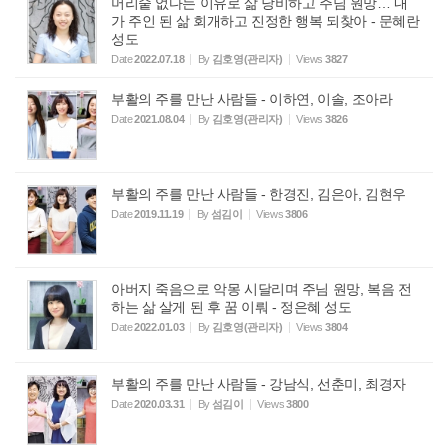
머리숱 없다는 이유로 삶 낭비하고 주님 원망… 내
가 주인 된 삶 회개하고 진정한 행복 되찾아 - 문혜란
성도
Date
2022.07.18
By
김호영(관리자)
Views
3827
부활의 주를 만난 사람들 - 이하연, 이솔, 조아라
Date
2021.08.04
By
김호영(관리자)
Views
3826
부활의 주를 만난 사람들 - 한경진, 김은아, 김현우
Date
2019.11.19
By
섬김이
Views
3806
아버지 죽음으로 악몽 시달리며 주님 원망, 복음 전
하는 삶 살게 된 후 꿈 이뤄 - 정은혜 성도
Date
2022.01.03
By
김호영(관리자)
Views
3804
부활의 주를 만난 사람들 - 강남식, 선춘미, 최경자
Date
2020.03.31
By
섬김이
Views
3800