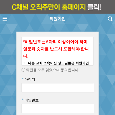
회원가입
*
비밀번호는 6자리 이상이어야 하며
영문과 숫자를 반드시 포함해야 합니
다.
1.
다른 교회 소속이신 성도님들은 회원가입
을 하지 말아주십시요(내부 커뮤니티는 비공개
약관을 모두 읽었으며 동의합니다.
입니다)
.
*
아이디
2.
닉네임은 이름과 동일하게
작성
해 주시기
바랍니다(실명제 운영).
3. 동일한 닉네임이 있을 경우(동명이인) 이름
*
비밀번호
뒷부분에 숫자, 지명, 이모티콘 등을 달아주세
요.
4. 회원가입이 끝나면
작은교회 일꾼에게 꼭