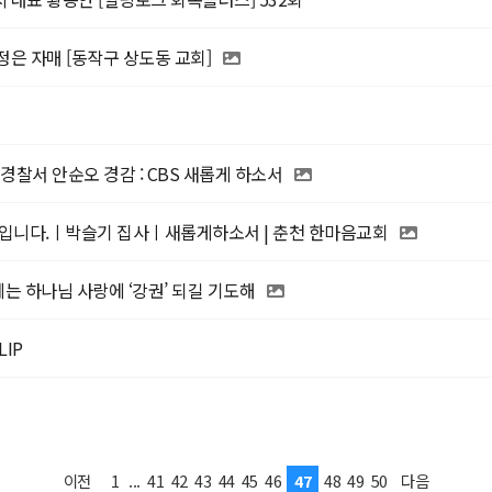
천정은 자매 [동작구 상도동 교회]
경찰서 안순오 경감 : CBS 새롭게 하소서
뿐입니다.ㅣ박슬기 집사ㅣ새롭게하소서 | 춘천 한마음교회
제는 하나님 사랑에 ‘강권’ 되길 기도해
LIP
1
...
41
42
43
44
45
46
47
48
49
50
이전
다음