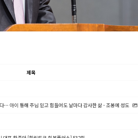
제목
다… 아이 통해 주님 믿고 힘들어도 날마다 감사한 삶 - 조봉예 성도
대표 황종안 [힐링토크 회복플러스] 532회