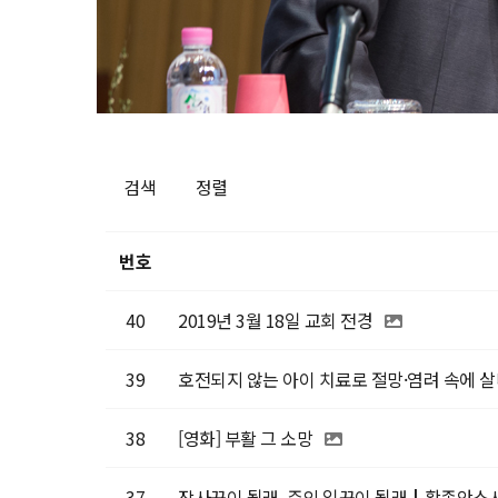
검색
정렬
번호
40
2019년 3월 18일 교회 전경
39
호전되지 않는 아이 치료로 절망·염려 속에 살
38
[영화] 부활 그 소망
37
장사꾼이 될래, 주의 일꾼이 될래┃황종안스시 