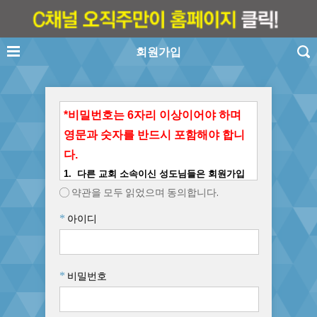
회원가입
*
비밀번호는 6자리 이상이어야 하며
영문과 숫자를 반드시 포함해야 합니
다.
1.
다른 교회 소속이신 성도님들은 회원가입
을 하지 말아주십시요(내부 커뮤니티는 비공개
약관을 모두 읽었으며 동의합니다.
입니다)
.
*
아이디
2.
닉네임은 이름과 동일하게
작성
해 주시기
바랍니다(실명제 운영).
3. 동일한 닉네임이 있을 경우(동명이인) 이름
*
비밀번호
뒷부분에 숫자, 지명, 이모티콘 등을 달아주세
요.
4. 회원가입이 끝나면
작은교회 일꾼에게 꼭