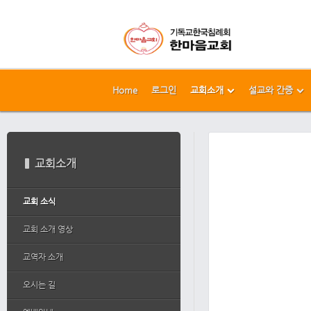
Home
로그인
교회소개
설교와 간증
메뉴 건너뛰기
본문시작
교회소개
교회 소식
교회 소개 영상
교역자 소개
오시는 길