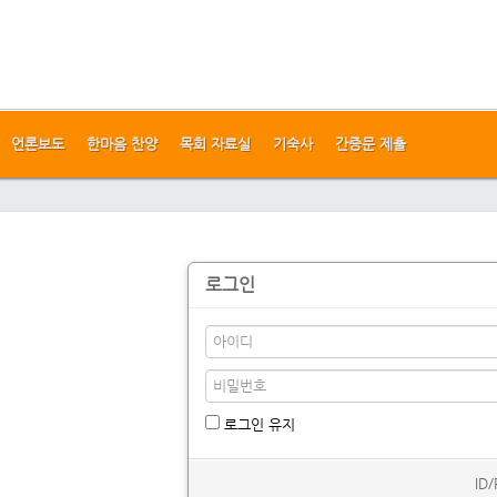
언론보도
한마음 찬양
목회 자료실
기숙사
간증문 제출
로그인
로그인 유지
ID