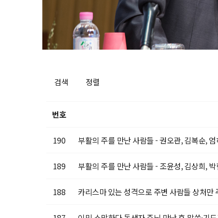
검색
정렬
번호
190
부활의 주를 만난 사람들 - 권오관, 김복순, 
189
부활의 주를 만난 사람들 - 조윤성, 김상희, 
188
카리스마 있는 성격으로 주변 사람들 상처만 주
187
이민 소망하다 독생자 주님 만난 후 말씀·기도가