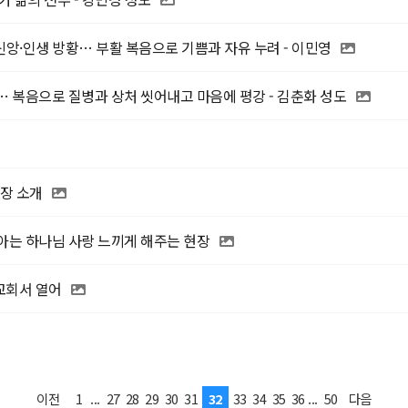
신앙·인생 방황… 부활 복음으로 기쁨과 자유 누려 - 이민영
 복음으로 질병과 상처 씻어내고 마음에 평강 - 김춘화 성도
업장 소개
아는 하나님 사랑 느끼게 해주는 현장
교회서 열어
1
...
27
28
29
30
31
32
33
34
35
36
...
50
이전
다음