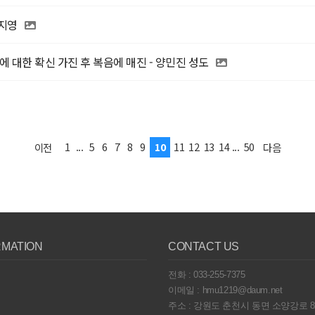
임지영
 대한 확신 가진 후 복음에 매진 - 양민진 성도
1
...
5
6
7
8
9
10
11
12
13
14
...
50
이전
다음
RMATION
CONTACT US
전화 : 033-255-7375
이메일 : hmu1219@daum.net
주소 : 강원도 춘천시 동면 소양강로 8