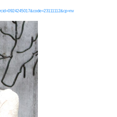
asp?arcid=0924245017&code=23111112&cp=nv