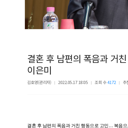
결혼 후 남편의 폭음과 거친
이은미
김호영(관리자)
2022.05.17 18:05
조회 수
4172
추
결혼 후 남편의 폭음과 거친 행동으로 고민… 복음으로