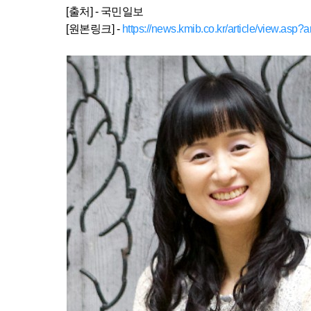
[출처] - 국민일보
[원본링크] -
https://news.kmib.co.kr/article/view.