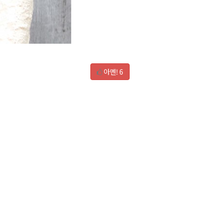
아멘!
6