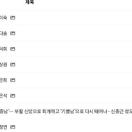
제목
황미숙
정다솜
이덕희
박상권
송은희
정은석
증남’… 부활 신앙으로 회개하고 ‘기쁨남’으로 다시 태어나 - 신종근 성
박정연