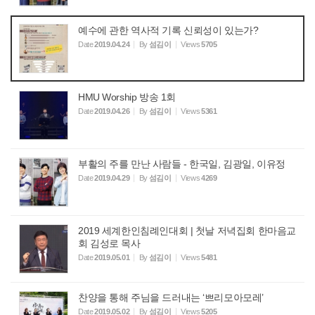
예수에 관한 역사적 기록 신뢰성이 있는가?
Date
2019.04.24
By
섬김이
Views
5705
HMU Worship 방송 1회
Date
2019.04.26
By
섬김이
Views
5361
부활의 주를 만난 사람들 - 한국일, 김광일, 이유정
Date
2019.04.29
By
섬김이
Views
4269
2019 세계한인침례인대회 | 첫날 저녁집회 한마음교
회 김성로 목사
Date
2019.05.01
By
섬김이
Views
5481
찬양을 통해 주님을 드러내는 ‘쁘리모아모레’
Date
2019.05.02
By
섬김이
Views
5205