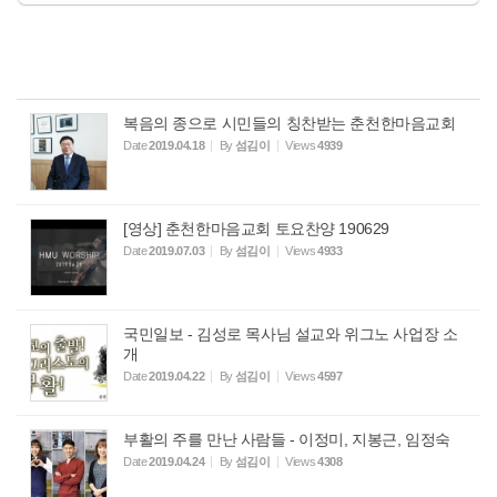
복음의 종으로 시민들의 칭찬받는 춘천한마음교회
Date
2019.04.18
By
섬김이
Views
4939
[영상] 춘천한마음교회 토요찬양 190629
Date
2019.07.03
By
섬김이
Views
4933
국민일보 - 김성로 목사님 설교와 위그노 사업장 소
개
Date
2019.04.22
By
섬김이
Views
4597
부활의 주를 만난 사람들 - 이정미, 지봉근, 임정숙
Date
2019.04.24
By
섬김이
Views
4308