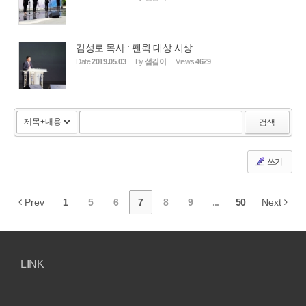
김성로 목사 : 펜윅 대상 시상
Date
2019.05.03
By
섬김이
Views
4629
검색
쓰기
Prev
1
5
6
7
8
9
...
50
Next
LINK