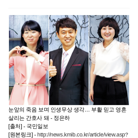
눈앞의 죽음 보며 인생무상 생각… 부활 믿고 영혼
살리는 간호사 돼 - 정은하
[출처] - 국민일보
[원본링크] -
http://news.kmib.co.kr/article/view.asp?