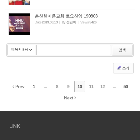
춘천한마음교회 토요찬양 190803
Date
2019.08.13
By
섬김이
Views
5426
검색
쓰기
Prev
1
...
8
9
10
11
12
...
50
Next
LINK