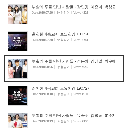
부활의 주를 만난 사람들 - 강민경, 이은미, 박상균
Date
2019.07.29
By
섬김이
Views
4125
춘천한마음교회 토요찬양 190720
Date
2019.07.29
By
섬김이
Views
4761
부활의 주를 만난 사람들 - 정은하, 김정일, 박우혜
Date
2019.08.06
By
섬김이
Views
4045
춘천한마음교회 토요찬양 190727
Date
2019.08.10
By
섬김이
Views
4997
부활의 주를 만난 사람들 - 유슬초, 김명동, 홍순기
Date
2019.08.13
By
섬김이
Views
4163