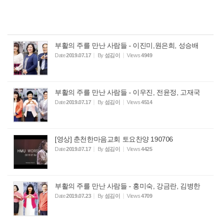
부활의 주를 만난 사람들 - 이진미,원은희, 성승배
Date
2019.07.17
By
섬김이
Views
4949
부활의 주를 만난 사람들 - 이우진, 전윤정, 고재국
Date
2019.07.17
By
섬김이
Views
4514
[영상] 춘천한마음교회 토요찬양 190706
Date
2019.07.17
By
섬김이
Views
4425
부활의 주를 만난 사람들 - 홍미숙, 강금란, 김병한
Date
2019.07.23
By
섬김이
Views
4709