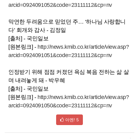
arcid=0924091052&code=23111112&cp=nv
막연한 두려움으로 믿었던 주… ‘하나님 사랑합니
다’ 회개와 감사 - 김정일
[출처] - 국민일보
[원본링크] -
http://news.kmib.co.kr/article/view.asp?
arcid=0924091051&code=23111112&cp=nv
인정받기 위해 점점 커졌던 욕심 복음 전하는 삶 살
며 내려놓게 돼 - 박우혜
[출처] - 국민일보
[원본링크] -
http://news.kmib.co.kr/article/view.asp?
arcid=0924091050&code=23111112&cp=nv
아멘!
5