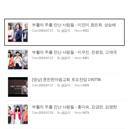
부활의 주를 만난 사람들 - 이진미,원은희, 성승배
Date
2019.07.17
By
섬김이
Views
4932
부활의 주를 만난 사람들 - 이우진, 전윤정, 고재국
Date
2019.07.17
By
섬김이
Views
4481
[영상] 춘천한마음교회 토요찬양 190706
Date
2019.07.17
By
섬김이
Views
4409
부활의 주를 만난 사람들 - 홍미숙, 강금란, 김병한
Date
2019.07.23
By
섬김이
Views
4679