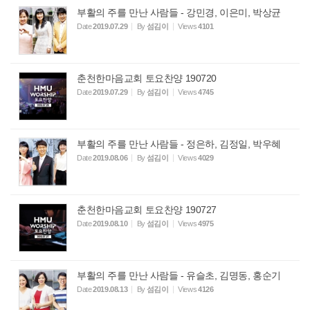
부활의 주를 만난 사람들 - 강민경, 이은미, 박상균
Date
2019.07.29
By
섬김이
Views
4101
춘천한마음교회 토요찬양 190720
Date
2019.07.29
By
섬김이
Views
4745
부활의 주를 만난 사람들 - 정은하, 김정일, 박우혜
Date
2019.08.06
By
섬김이
Views
4029
춘천한마음교회 토요찬양 190727
Date
2019.08.10
By
섬김이
Views
4975
부활의 주를 만난 사람들 - 유슬초, 김명동, 홍순기
Date
2019.08.13
By
섬김이
Views
4126