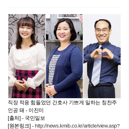
직장 적응 힘들었던 간호사 기쁘게 일하는 칭찬주
인공 돼 - 이진미
[출처] - 국민일보
[원본링크] -
http://news.kmib.co.kr/article/view.asp?