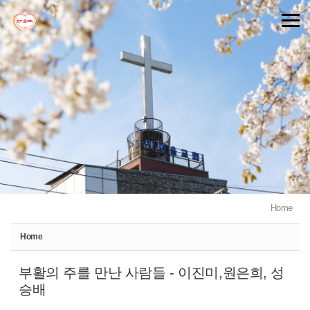
Sketchbook5, 스케치북5
Sketchbook5, 스케치북5
Home
Home
부활의 주를 만난 사람들 - 이진미,원은희, 성
승배