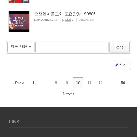
춘천한마음교회 토요찬양 190803
Date
2019.08.13
By
섬김이
Views
5405
검색
쓰기
Prev
1
...
8
9
10
11
12
...
50
Next
LINK