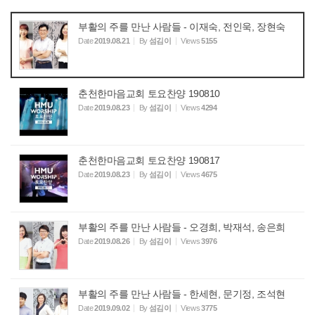
부활의 주를 만난 사람들 - 이재숙, 전인욱, 장현숙
Date
2019.08.21
By
섬김이
Views
5155
춘천한마음교회 토요찬양 190810
Date
2019.08.23
By
섬김이
Views
4294
춘천한마음교회 토요찬양 190817
Date
2019.08.23
By
섬김이
Views
4675
부활의 주를 만난 사람들 - 오경희, 박재석, 송은희
Date
2019.08.26
By
섬김이
Views
3976
부활의 주를 만난 사람들 - 한세현, 문기정, 조석현
Date
2019.09.02
By
섬김이
Views
3775