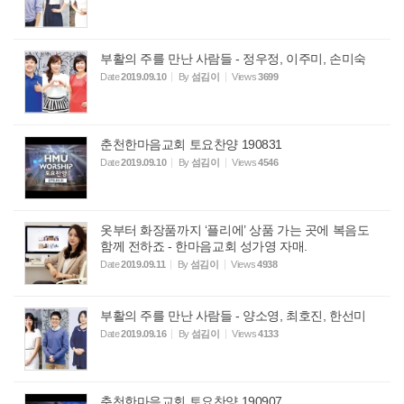
부활의 주를 만난 사람들 - 정우정, 이주미, 손미숙
Date
2019.09.10
By
섬김이
Views
3699
춘천한마음교회 토요찬양 190831
Date
2019.09.10
By
섬김이
Views
4546
옷부터 화장품까지 ‘플리에’ 상품 가는 곳에 복음도
함께 전하죠 - 한마음교회 성가영 자매.
Date
2019.09.11
By
섬김이
Views
4938
부활의 주를 만난 사람들 - 양소영, 최호진, 한선미
Date
2019.09.16
By
섬김이
Views
4133
춘천한마음교회 토요찬양 190907