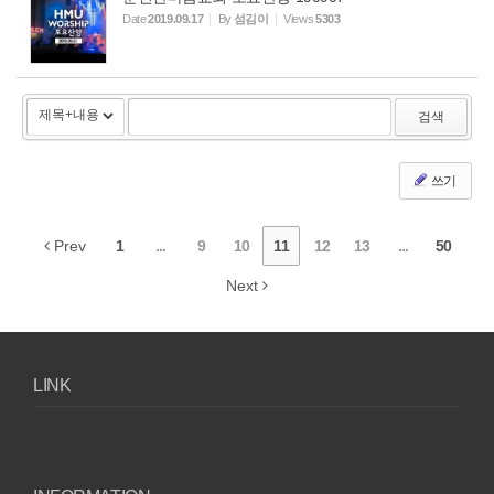
Date
2019.09.17
By
섬김이
Views
5303
검색
쓰기
Prev
1
...
9
10
11
12
13
...
50
Next
LINK