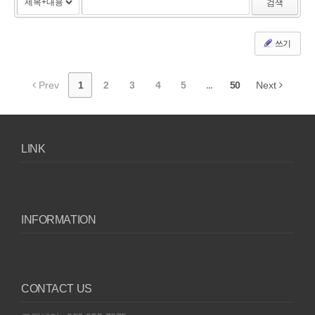
검색
쓰기
Prev
1
2
3
4
5
...
50
Next
LINK
INFORMATION
CONTACT US