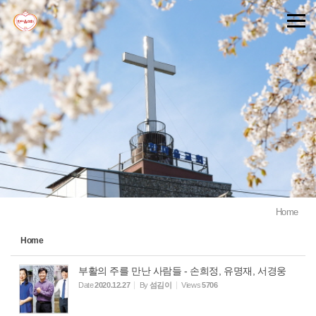
Sketchbook5, 스케치북5
Sketchbook5, 스케치북5
Home
Home
부활의 주를 만난 사람들 - 손희정, 유명재, 서경웅
Date
2020.12.27
By
섬김이
Views
5706