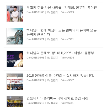
부활의 주를 만난 사람들 - 김태희, 한우진, 홍여진
Date
2019.01.08
By
섬김이
Views
5919
하나님이 함께 하심이 모든 변화의 이유이며 모든
능력의 근원이다
Date
2018.05.21
By
섬김이
Views
7761
하나님의 은혜로 ‘빵!’ 터졌어요! - 제빵사 유동부
Date
2018.05.05
By
섬김이
Views
6304
2018 한마음 여름 수련회는 실시하지 않습니다.
Date
2018.05.24
By
섬김이
Views
5847
인도네시아 쁠리따두니아 신학교 졸업 사진
Date
2018.06.16
By
섬김이
Views
6211