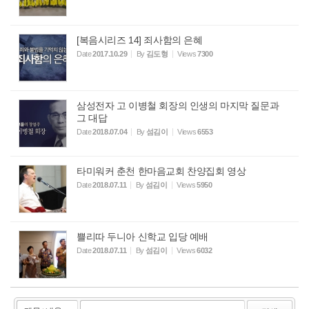
[복음시리즈 14] 죄사함의 은혜
Date
2017.10.29
By
김도형
Views
7300
삼성전자 고 이병철 회장의 인생의 마지막 질문과
그 대답
Date
2018.07.04
By
섬김이
Views
6553
타미워커 춘천 한마음교회 찬양집회 영상
Date
2018.07.11
By
섬김이
Views
5950
쁠리따 두니아 신학교 입당 예배
Date
2018.07.11
By
섬김이
Views
6032