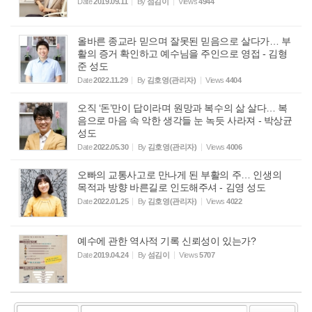
Date
2019.09.11
By
섬김이
Views
4944
올바른 종교라 믿으며 잘못된 믿음으로 살다가… 부
활의 증거 확인하고 예수님을 주인으로 영접 - 김형
준 성도
Date
2022.11.29
By
김호영(관리자)
Views
4404
오직 ‘돈’만이 답이라며 원망과 복수의 삶 살다… 복
음으로 마음 속 악한 생각들 눈 녹듯 사라져 - 박상균
성도
Date
2022.05.30
By
김호영(관리자)
Views
4006
오빠의 교통사고로 만나게 된 부활의 주… 인생의
목적과 방향 바른길로 인도해주셔 - 김영 성도
Date
2022.01.25
By
김호영(관리자)
Views
4022
예수에 관한 역사적 기록 신뢰성이 있는가?
Date
2019.04.24
By
섬김이
Views
5707