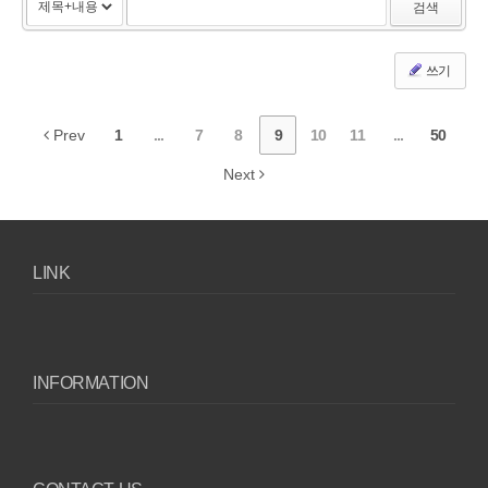
검색
쓰기
Prev
1
...
7
8
9
10
11
...
50
Next
LINK
INFORMATION