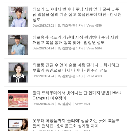
외모의 노예에서 벗어나 주님 사랑 앞에 굴복… 주
님 말씀을 삶의 기준 삼고 복음전도에 매진 - 한세현
성도
Date
2023.03.01
By
김호영(관리자)
Views
4530
외로움과 극도의 가난에 세상 원망하다 주님 사랑
깨닫고 복음 통해 행복 찾아 - 임장원 성도
Date
2023.04.24
By
김호영(관리자)
Views
5104
외로움 견딜 수 없어 술로 마음 달래다… 회개하고
부활의 증인으로 다시 태어나 - 한주리 성도
Date
2023.04.24
By
김호영(관리자)
Views
4813
왕따 트라우마에서 벗어나는 단 한가지 방법 | HMU
Campus | 예수쟁이
Date
2020.06.20
By
섬김이
Views
4621
옷부터 화장품까지 ‘플리에’ 상품 가는 곳에 복음도
함께 전하죠 - 한마음교회 성가영 자매.