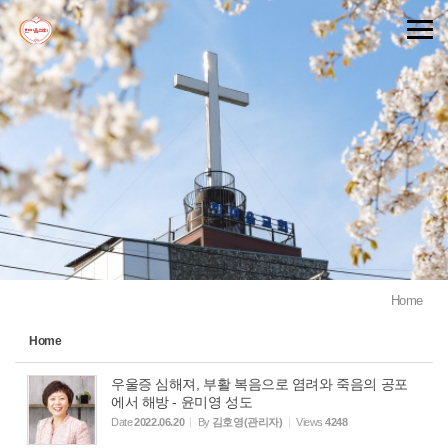
Sketchbook5, 스케치북5
Sketchbook5, 스케치북5
Home
Home
우울증 심해져, 부활 복음으로 염려와 죽음의 공포
에서 해방 - 윤미영 성도
Date
2022.06.20
By
김호영(관리자)
Views
4248