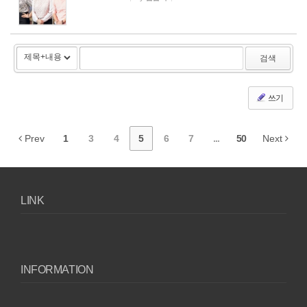
검색
쓰기
Prev
1
3
4
5
6
7
...
50
Next
LINK
INFORMATION