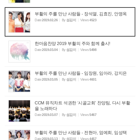
부활의 주를 만난 사람들 - 장석열, 김효진, 안명옥
Date
2019.02.26
By
섬김이
Views
4523
한마음찬양 2019 부활의 주와 함께 출시!
Date
2019.03.04
By
섬김이
Views
5498
부활의 주를 만난 사람들 - 임장원, 임아라, 강지은
Date
2019.03.05
By
섬김이
Views
4601
CCM 뮤직차트 석권한 ‘시골교회’ 찬양팀, 다시 부활
을 노래하다
Date
2019.03.07
By
섬김이
Views
5467
부활의 주를 만난 사람들 - 전현아, 엄예희, 임성택
Date
2019.03.13
By
섬김이
Views
4457