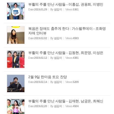
부활의 주를 만난 사람들 - 이흥섭, 권용희, 이병민
Date
2019.01.29
By
섬김이
Views
5361
복음은 장애도 춤추게 한다 : 가스펠투데이 - 조화영
자매 인터뷰
Date
2019.02.02
By
섬김이
Views
4593
부활의 주를 만난 사람들 - 김동현, 최문영, 이성은
Date
2019.02.12
By
섬김이
Views
4381
2월 9일 한마음 토요 찬양
Date
2019.02.14
By
섬김이
Views
5209
부활의 주를 만난 사람들 - 김재현, 남궁온, 최혜신
Date
2019.02.20
By
섬김이
Views
4504