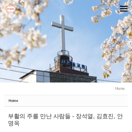
Sketchbook5, 스케치북5
Sketchbook5, 스케치북5
Home
Home
부활의 주를 만난 사람들 - 장석열, 김효진, 안
명옥