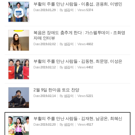
부활의 주를 만난 사람들 - 이흥섭, 권용희, 이병민
Date
2019.01.29
By
섬김이
Views
5374
복음은 장애도 춤추게 한다 : 가스펠투데이 - 조화영
자매 인터뷰
Date
2019.02.02
By
섬김이
Views
4602
부활의 주를 만난 사람들 - 김동현, 최문영, 이성은
Date
2019.02.12
By
섬김이
Views
4402
2월 9일 한마음 토요 찬양
Date
2019.02.14
By
섬김이
Views
5221
부활의 주를 만난 사람들 - 김재현, 남궁온, 최혜신
Date
2019.02.20
By
섬김이
Views
4517