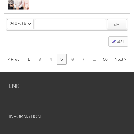
검색
쓰기
Prev
1
3
4
5
6
7
...
50
Next
LINK
INFORMATION