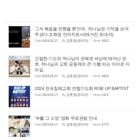
그저 복음을 전했을 뿐인데.. 하나님은 기적을 보여
주셨다-조화영 언어치료사(매거진 초대석)
Date
2024.05.27
By
김호영(관리자)
Views
4653
간절한 기도와 하나님의 은혜로 세상에 태어난 은
호, 하나님과 교회 공동체의 큰 기쁨 되는 아이로 자
라길
Date
2024.05.27
By
김호영(관리자)
Views
4833
2024 전국침례교회 연합기도회 RISE UP BAPTIST
Date
2024.05.17
By
김호영(관리자)
Views
5114
'부활 그 소망’ 영화 무료관람 안내
Date
2024.05.17
By
김호영(관리자)
Views
5779