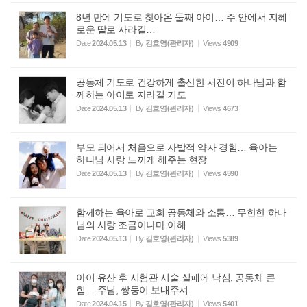
8년 만에 기도로 찾아온 둘째 아이… 주 안에서 지혜
로운 딸로 자라길…
Date
2024.05.13
By
김호영(관리자)
Views
4909
공동체 기도로 건강하게 출산한 서진이 하나님과 함
께하는 아이로 자라길 기도
Date
2024.05.13
By
김호영(관리자)
Views
4673
부모 되어서 처음으로 자발적 약자 경험… 육아는
하나님 사랑 느끼게 해주는 현장
Date
2024.05.13
By
김호영(관리자)
Views
4590
함께하는 육아로 교회 공동체와 소통… 무한한 하나
님의 사랑 조금이나마 이해
Date
2024.05.13
By
김호영(관리자)
Views
5389
아이 유산 후 시험관 시술 실패에 낙심, 공동체 큰
힘… 주님, 쌍둥이 보내주셔
Date
2024.04.15
By
김호영(관리자)
Views
5401