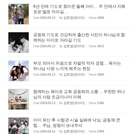
8년 만에 기도로 찾아온 둘째 아이… 주 안에서 지혜
로운 딸로 자라길…
Date
2024.05.13
By
김호영(관리자)
Views
4908
공동체 기도로 건강하게 출산한 서진이 하나님과 함
께하는 아이로 자라길 기도
Date
2024.05.13
By
김호영(관리자)
Views
4672
부모 되어서 처음으로 자발적 약자 경험… 육아는
하나님 사랑 느끼게 해주는 현장
Date
2024.05.13
By
김호영(관리자)
Views
4590
함께하는 육아로 교회 공동체와 소통… 무한한 하나
님의 사랑 조금이나마 이해
Date
2024.05.13
By
김호영(관리자)
Views
5386
아이 유산 후 시험관 시술 실패에 낙심, 공동체 큰
힘… 주님, 쌍둥이 보내주셔
Date
2024.04.15
By
김호영(관리자)
Views
5399