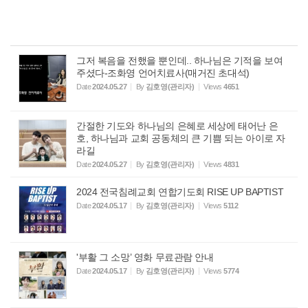
그저 복음을 전했을 뿐인데.. 하나님은 기적을 보여
주셨다-조화영 언어치료사(매거진 초대석)
Date
2024.05.27
By
김호영(관리자)
Views
4651
간절한 기도와 하나님의 은혜로 세상에 태어난 은
호, 하나님과 교회 공동체의 큰 기쁨 되는 아이로 자
라길
Date
2024.05.27
By
김호영(관리자)
Views
4831
2024 전국침례교회 연합기도회 RISE UP BAPTIST
Date
2024.05.17
By
김호영(관리자)
Views
5112
'부활 그 소망’ 영화 무료관람 안내
Date
2024.05.17
By
김호영(관리자)
Views
5774