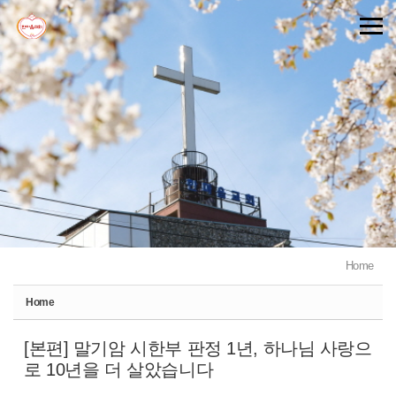
Sketchbook5, 스케치북5
Sketchbook5, 스케치북5
Home
Home
[본편] 말기암 시한부 판정 1년, 하나님 사랑으
로 10년을 더 살았습니다