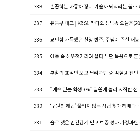
338
손꼽히는 자동차 정비 기술자 되리라는 꿈… 
337
유동부 대표 | KBS1 라디오 생방송 오늘은(2022
336
교만함 가득했던 찬양 반주, 주님이 주신 재능
335
어둠 속 허우적거리며 살다 부활 복음으로 흔들
334
부활의 표적만 보고 달려가던 중 백혈병 진단…
333
“예수 믿는 학생 3%” 말씀에 놀라 시작한 선
332
‘구원의 해답’ 풀리지 않는 정답 찾아 헤매다…
331
술로 맺은 인간관계 믿고 보증 섰다 가정파탄…