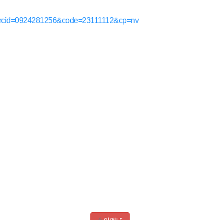
asp?arcid=0924281256&code=23111112&cp=nv