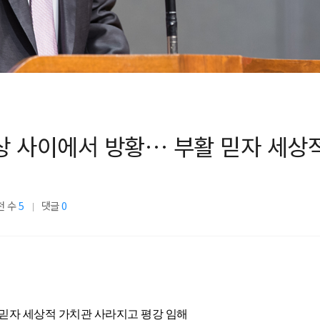
상 사이에서 방황… 부활 믿자 세상
천 수
5
댓글
0
믿자 세상적 가치관 사라지고 평강 임해