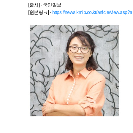
[출처] - 국민일보
[원본링크] -
https://news.kmib.co.kr/article/view.