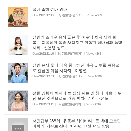
성탄 축하 예배 안내
Date
2021.12.17
By
김호영(관리자)
Views
4513
성령의 뜨거운 음성 들은 후 예수님 처음 사랑 회
복… 괴롭히던 통증 사라지고 진정한 하나님과 동행
시작 - 신은영 성도
Date
2022.11.10
By
김호영(관리자)
Views
4165
성령 은사 좇다 더욱 황폐해진 마음… 부활 복음으
로 갈급한 마음 사라져 - 이명렬
Date
2021.12.01
By
김호영(관리자)
Views
5029
선한 영향력 끼치려 늘 심장 뛰는 일 찾다 마음에 주
님 모신 것만으로도 가슴 벅차 - 김한나 성도
Date
2022.03.11
By
김호영(관리자)
Views
4987
서민갑부 288회 : 유동부 치아바타 : 돈 밖에 모르던
아빠의 ‘거꾸로 산다’ 2020년 07월 14일 방송