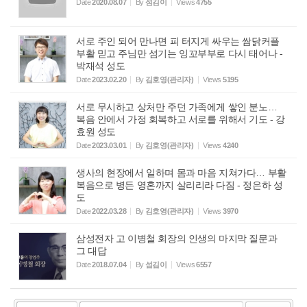
Date
2020.08.07
By
섬김이
Views
4755
서로 주인 되어 만나면 피 터지게 싸우는 쌈닭커플
부활 믿고 주님만 섬기는 잉꼬부부로 다시 태어나 -
박재석 성도
Date
2023.02.20
By
김호영(관리자)
Views
5195
서로 무시하고 상처만 주던 가족에게 쌓인 분노…
복음 안에서 가정 회복하고 서로를 위해서 기도 - 강
효원 성도
Date
2023.03.01
By
김호영(관리자)
Views
4240
생사의 현장에서 일하며 몸과 마음 지쳐가다… 부활
복음으로 병든 영혼까지 살리리라 다짐 - 정은하 성
도
Date
2022.03.28
By
김호영(관리자)
Views
3970
삼성전자 고 이병철 회장의 인생의 마지막 질문과
그 대답
Date
2018.07.04
By
섬김이
Views
6557