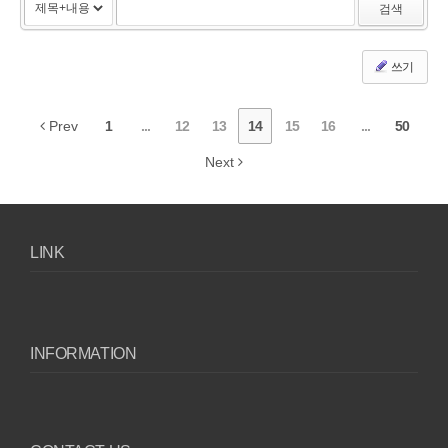
검색
쓰기
Prev
1
...
12
13
14
15
16
...
50
Next
LINK
INFORMATION