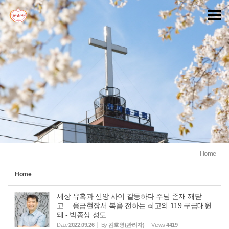
Sketchbook5, 스케치북5
Sketchbook5, 스케치북5
Home
Home
세상 유혹과 신앙 사이 갈등하다 주님 존재 깨닫
고… 응급현장서 복음 전하는 최고의 119 구급대원
돼 - 박종상 성도
Date
2022.09.26
By
김호영(관리자)
Views
4419