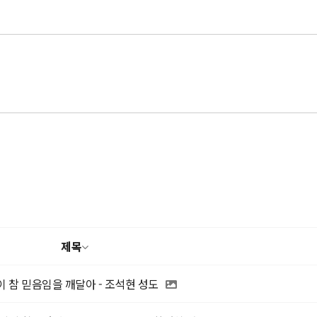
제목
 참 믿음임을 깨달아 - 조석현 성도