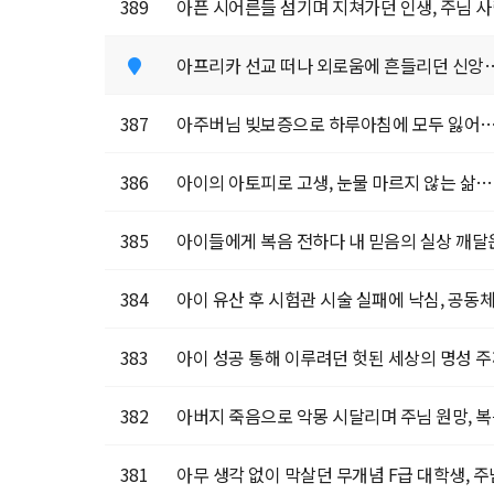
389
아픈 시어른들 섬기며 지쳐가던 인생, 주님 사
아프리카 선교 떠나 외로움에 흔들리던 신앙… 
387
아주버님 빚보증으로 하루아침에 모두 잃어… 
386
아이의 아토피로 고생, 눈물 마르지 않는 삶…
385
아이들에게 복음 전하다 내 믿음의 실상 깨달은
384
아이 유산 후 시험관 시술 실패에 낙심, 공동체
383
아이 성공 통해 이루려던 헛된 세상의 명성 주
382
아버지 죽음으로 악몽 시달리며 주님 원망, 복음
381
아무 생각 없이 막살던 무개념 F급 대학생, 주