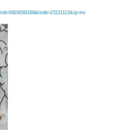
asp?arcid=0924293168&code=23111112&cp=nv