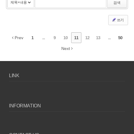
검색
쓰기
Prev
1
...
9
10
11
12
13
...
50
Next
LINK
INFORMATION