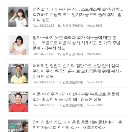
엄친딸 기대에 무거운 짐… 스트레스에 불안·강박…
회개하고 주님께 모두 맡기자 공부도 즐거워져 - 엄
지나 성도
Date
2022.11.15
By
김호영(관리자)
Views
3925
엄마 구하지 못한 죄책과 외가 식구들에 대한 분
노… 복음으로 마음의 상처 치유하고 온 가족 주님
품에 - 김수정 성도
Date
2022.11.10
By
김호영(관리자)
Views
4056
어려워진 형편과 손가락 절단으로 소망 없이 살다…
주님이 주신 목공의 은사로 교회공동체 위해 봉사 -
김재현 성도
Date
2022.12.19
By
김호영(관리자)
Views
4272
어둠 속 허우적거리며 살다 부활 복음으로 흔들림
없는 확실한 믿음 갖게 돼 - 김동현 성도
Date
2022.05.10
By
김호영(관리자)
Views
3793
암이라 할지라도 내 마음을 흔들지는 못합니다ㅣ춘
천한마음교회 한신영 집사ㅣ새롭게하소서