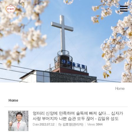
Sketchbook5, 스케치북5
Sketchbook5, 스케치북5
Home
Home
엉터리 신앙에 만족하며 술독에 빠져 살다… 십자가
사랑 부어지자 나쁜 습관 모두 끊어 - 김일유 성도
Date
2022.07.12
By
김호영(관리자)
Views
3844