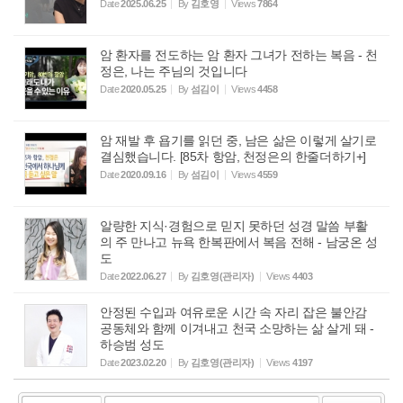
Date
2025.06.25
By
김호영
Views
7864
암 환자를 전도하는 암 환자 그녀가 전하는 복음 - 천
정은, 나는 주님의 것입니다
Date
2020.05.25
By
섬김이
Views
4458
암 재발 후 욥기를 읽던 중, 남은 삶은 이렇게 살기로
결심했습니다. [85차 항암, 천정은의 한줄더하기+]
Date
2020.09.16
By
섬김이
Views
4559
알량한 지식·경험으로 믿지 못하던 성경 말씀 부활
의 주 만나고 뉴욕 한복판에서 복음 전해 - 남궁온 성
도
Date
2022.06.27
By
김호영(관리자)
Views
4403
안정된 수입과 여유로운 시간 속 자리 잡은 불안감
공동체와 함께 이겨내고 천국 소망하는 삶 살게 돼 -
하승범 성도
Date
2023.02.20
By
김호영(관리자)
Views
4197