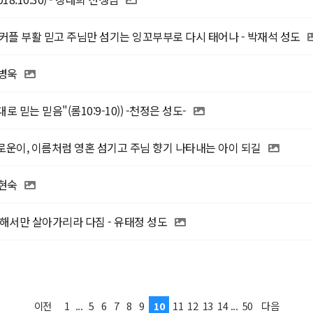
커플 부활 믿고 주님만 섬기는 잉꼬부부로 다시 태어나 - 박재석 성도
고병욱
로 믿는 믿음"(롬10:9-10)) -천정은 성도-
로운이, 이름처럼 영혼 섬기고 주님 향기 나타내는 아이 되길
장현숙
해서만 살아가리라 다짐 - 유태정 성도
1
...
5
6
7
8
9
10
11
12
13
14
...
50
이전
다음