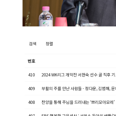
검색
정렬
번호
410
2024 WK리그 개막전 서현숙 선수 골 직후 
409
부활의 주를 만난 사람들 - 정다운, 김범해, 
408
찬양을 통해 주님을 드러내는 ‘쁘리모아모레’
407
EBS 행복한 교육세상 : 서커스 동아리 배틀(201