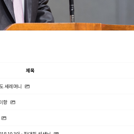
제목
기도 세레머니
문미향
8.10.30) - 장대희 선생님