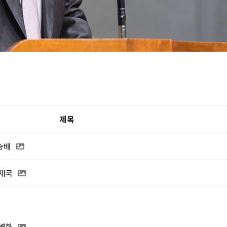
제목
승배
고재국
김병한