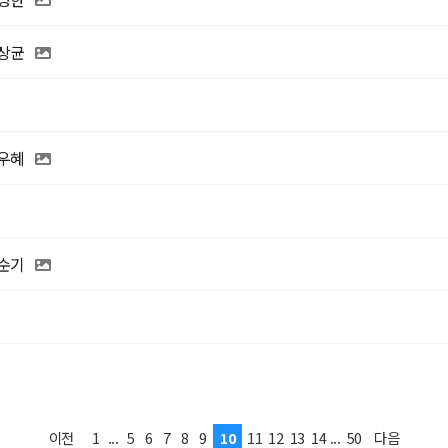
박상균
박우혜
홍순기
1
...
5
6
7
8
9
10
11
12
13
14
...
50
이전
다음