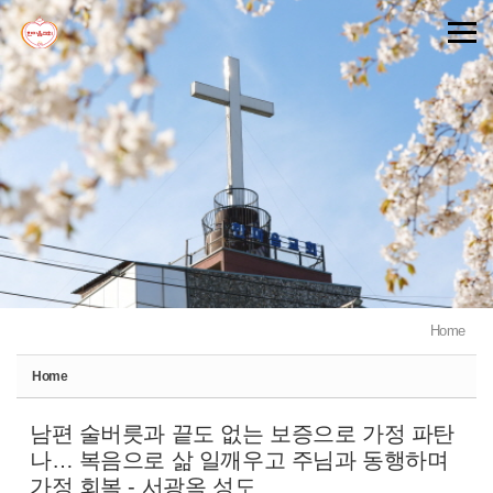
Sketchbook5, 스케치북5
Sketchbook5, 스케치북5
Home
Home
남편 술버릇과 끝도 없는 보증으로 가정 파탄
나… 복음으로 삶 일깨우고 주님과 동행하며
가정 회복 - 서광옥 성도