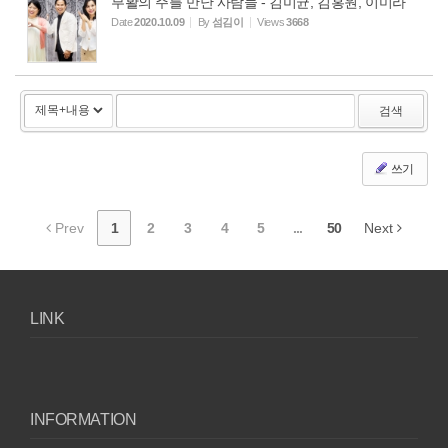
부활의 주를 만난 사람들 - 김미균, 김홍원, 이미라
Date
2020.10.09
By
섬김이
Views
3668
검색
쓰기
Prev
1
2
3
4
5
...
50
Next
LINK
INFORMATION