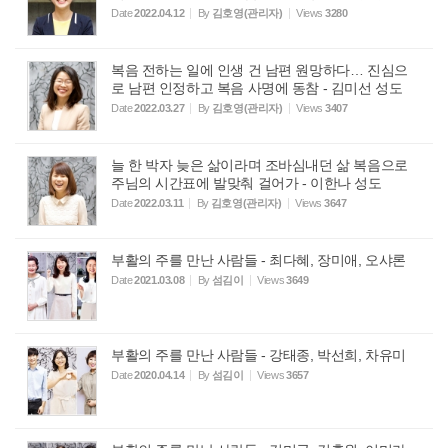
Date
2022.04.12
By
김호영(관리자)
Views
3280
복음 전하는 일에 인생 건 남편 원망하다… 진심으
로 남편 인정하고 복음 사명에 동참 - 김미선 성도
Date
2022.03.27
By
김호영(관리자)
Views
3407
늘 한 박자 늦은 삶이라며 조바심내던 삶 복음으로
주님의 시간표에 발맞춰 걸어가 - 이한나 성도
Date
2022.03.11
By
김호영(관리자)
Views
3647
부활의 주를 만난 사람들 - 최다혜, 장미애, 오샤론
Date
2021.03.08
By
섬김이
Views
3649
부활의 주를 만난 사람들 - 강태종, 박선희, 차유미
Date
2020.04.14
By
섬김이
Views
3657