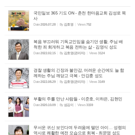
국민일보 365 기도 ON - 춘천 한마음교회 김성로 목
사
Date
2026.07.28
By
김호영
Views
752
복음 부끄러워 기독교인임을 숨기던 생활, 주님 배
척한 죄 회개하고 복음 전하는 삶 - 김영식 성도
Date
2022.02.15
By
김호영(관리자)
Views
3124
경찰 생활의 긴장과 불안감, 어려운 순간에도 늘 함
께하는 주님 깨닫고 극복 - 안강훈 성도
Date
2022.08.29
By
김호영(관리자)
Views
3149
부활의 주를 만난 사람들 - 이준호, 이하은, 김현민
Date
2020.10.09
By
섬김이
Views
3159
무서운 귀신 보인다며 두려움에 떨던 아이… 성령의
역사로 쾌활한 예전 모습으로 회복 - 최문영 성도