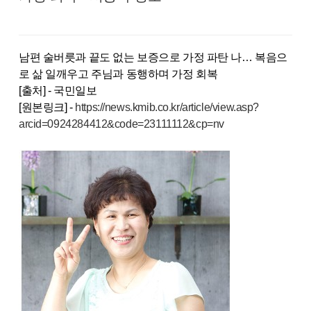
남편 술버릇과 끝도 없는 보증으로 가정 파탄 나… 복음으
로 삶 일깨우고 주님과 동행하며 가정 회복
[출처] - 국민일보
[원본링크] -
https://news.kmib.co.kr/article/view.asp?
arcid=0924284412&code=23111112&cp=nv